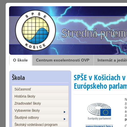
O škole
Centrum excelentnosti OVP
Internát a jedá
SPŠE v Košiciach 
Škola
Európskeho parla
Súčasnosť
História školy
N
Zriaďovateľ školy
z
ú
Vybavenie školy
a
z
Študijné odbory
p
Školský vzdelávací program
C