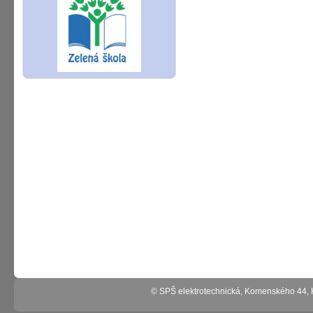
© SPŠ elektrotechnická, Komenského 44,