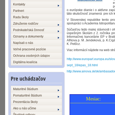
e
Kontakty
p
o európske dianie i o aktívne zap
Partneri
táto skutočnosť znamená pre ich 
Rada školy
V Slovenskej republike tento pr
spolupráci s Academia Istropolita
Združenie rodičov
Súčasťou tejto malej slávnosti i ot
Podnikateľská činnosť
úspešným školám z 2. ročníka pr
Oznamy a dokumenty
Informačnej kancelárie EP v Brat
AINova p. M. Jendeková, p. K.Cig
Napísali o nás
K. Petőcz.
Voľné pracovné pozície
Viac informácií nájdete na web str
Ochrana osobných údajov
http://www.europarl.europa.eu/slova
Digitálna koalícia
sept_18/epas_18.html
http://www.ainova.sk/sk/ambasado
Pre uchádzačov
Ing. Marta Greň
Maturitné štúdium
Pomaturitné štúdium
Mesiac:
Prezentácia školy
Ako u nás učíme
Študijné odbory