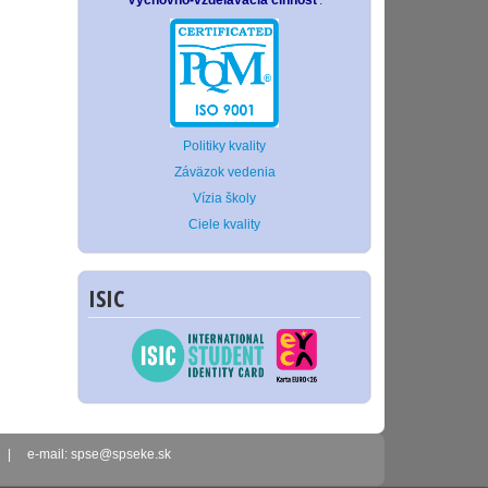
Výchovno-vzdelávacia činnosť
.
Politiky kvality
Záväzok vedenia
Vízia školy
Ciele kvality
ISIC
2 | e-mail: spse@spseke.sk