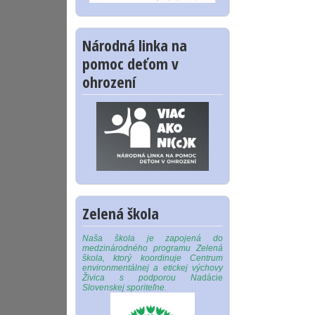
Národná linka na
pomoc deťom v
ohrození
Zelená škola
Naša škola je zapojená do
medzinárodného programu Zelená
škola, ktorý koordinuje Centrum
environmentálnej a etickej výchovy
Živica s podporou Na
dácie
Slovenskej sporiteľne.