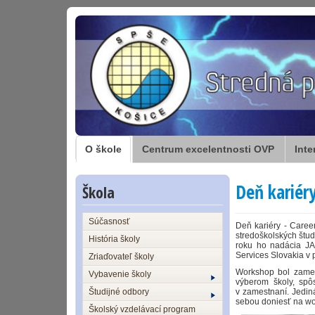
O škole
Centrum excelentnosti OVP
Inte
Deň kariér
Škola
Súčasnosť
Deň kariéry - Caree
stredoškolských štud
História školy
roku ho nadácia JA
Services Slovakia v p
Zriaďovateľ školy
Workshop bol zamer
Vybavenie školy
výberom školy, spô
Študijné odbory
v zamestnaní. Jediná
sebou doniesť na w
Školský vzdelávací program