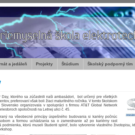
rnát a jedáleň
Projekty
Štúdium
Školský podporný tím
y
r Day, ktorého sa zúčastnili naši ambasádori, bol určený pre všetkých
entov, preferovaní však boli žiaci maturitného ročníka. V tomto školskom
 Slovensko organizovala v spolupráci s firmou AT&T Global Network
riestoroch spoločnosti na Letnej ulici č. 45.
aný na všeobecné princípy úspešného budovania si kariéry počnúc
sobom a formou uchádzania sa o zamestnanie až po kariérny rast
 podmienka, ktorú museli študenti splniť, bolo vytvorenie vlastného životopisu, k
orkshop.