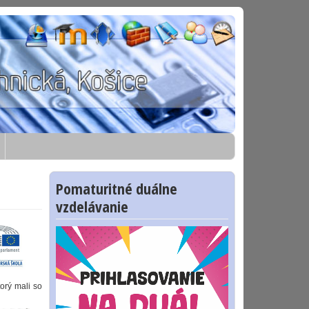
Pomaturitné duálne
vzdelávanie
torý mali so