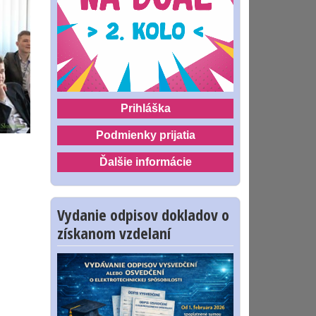
Prihláška
Podmienky prijatia
Ďalšie informácie
Vydanie odpisov dokladov o
získanom vzdelaní