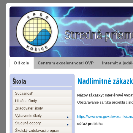
O škole
Centrum excelentnosti OVP
Internát a jedá
Nadlimitné zákaz
Škola
Súčasnosť
Názov zákazky: Interiérové vyb
História školy
Obstarávanie sa týka projektu čí
Zriaďovateľ školy
Vybavenie školy
https://www.uvo.gov.sk/vestnik/oz
Študijné odbory
súťaž prebieha
Školský vzdelávací program