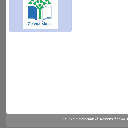
© SPŠ elektrotechnická, Komenského 44,