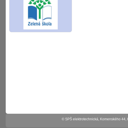
© SPŠ elektrotechnická, Komenského 44,