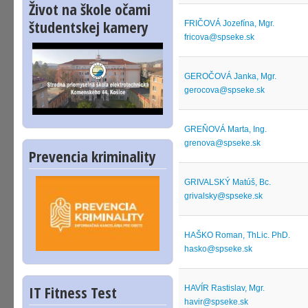
Život na škole očami
študentskej kamery
FRIČOVÁ Jozefína, Mgr.
fricova@spseke.sk
GEROČOVÁ Janka, Mgr.
gerocova@spseke.sk
GREŇOVÁ Marta, Ing.
grenova@spseke.sk
Prevencia kriminality
GRIVALSKÝ Matúš, Bc.
grivalsky@spseke.sk
HAŠKO Roman, ThLic. PhD.
hasko@spseke.sk
IT Fitness Test
HAVÍR Rastislav, Mgr.
havir@spseke.sk