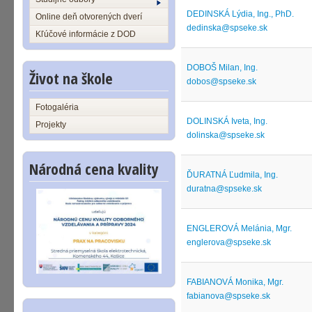
DEDINSKÁ Lýdia, Ing., PhD.
Online deň otvorených dverí
dedinska@spseke.sk
Kľúčové informácie z DOD
DOBOŠ Milan, Ing.
Život na škole
dobos@spseke.sk
Fotogaléria
DOLINSKÁ Iveta, Ing.
Projekty
dolinska@spseke.sk
Národná cena kvality
ĎURATNÁ Ľudmila, Ing.
duratna@spseke.sk
ENGLEROVÁ Melánia, Mgr.
englerova@spseke.sk
FABIANOVÁ Monika, Mgr.
fabianova@spseke.sk