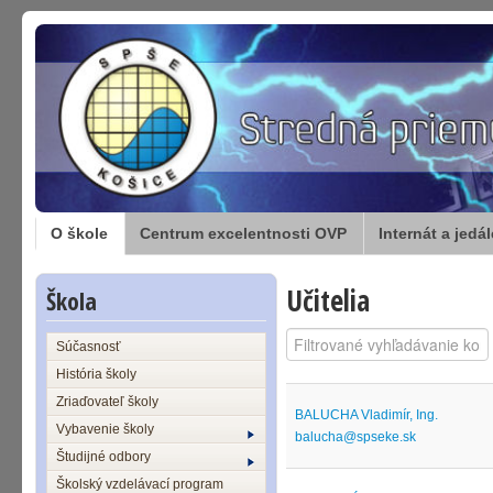
O škole
Centrum excelentnosti OVP
Internát a jedá
Učitelia
Škola
Filtrovacie pol
Nepublikované
Súčasnosť
História školy
Zriaďovateľ školy
BALUCHA Vladimír, Ing.
Vybavenie školy
balucha@spseke.sk
Študijné odbory
Školský vzdelávací program