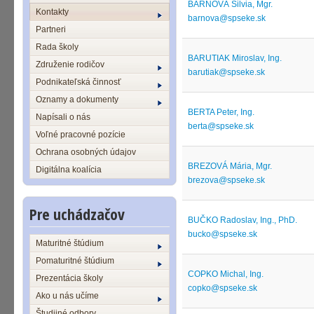
BARNOVÁ Silvia, Mgr.
Kontakty
barnova@spseke.sk
Partneri
Rada školy
BARUTIAK Miroslav, Ing.
Združenie rodičov
barutiak@spseke.sk
Podnikateľská činnosť
Oznamy a dokumenty
BERTA Peter, Ing.
Napísali o nás
berta@spseke.sk
Voľné pracovné pozície
Ochrana osobných údajov
BREZOVÁ Mária, Mgr.
Digitálna koalícia
brezova@spseke.sk
Pre uchádzačov
BUČKO Radoslav, Ing., PhD.
bucko@spseke.sk
Maturitné štúdium
Pomaturitné štúdium
COPKO Michal, Ing.
Prezentácia školy
copko@spseke.sk
Ako u nás učíme
Študijné odbory