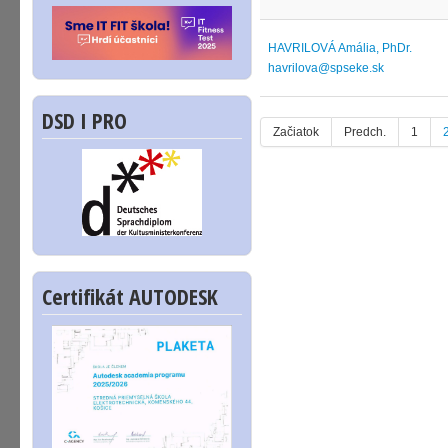
HAVRILOVÁ Amália, PhDr.
havrilova@spseke.sk
DSD I PRO
Začiatok
Predch.
1
Certifikát AUTODESK