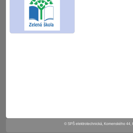
© SPŠ elektrotechnická, Komenského 44,