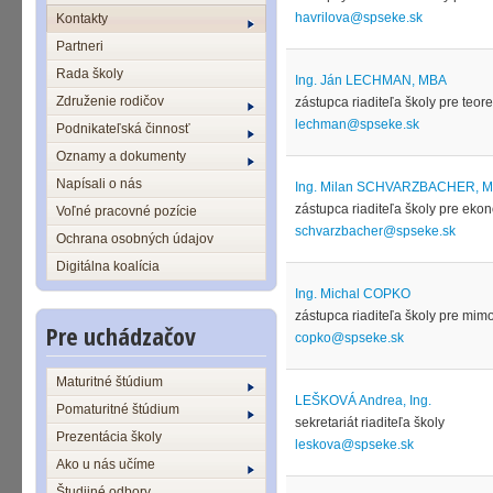
havrilova@spseke.sk
Kontakty
Partneri
Rada školy
Ing. Ján LECHMAN, MBA
Združenie rodičov
zástupca riaditeľa školy pre teo
lechman@spseke.sk
Podnikateľská činnosť
Oznamy a dokumenty
Napísali o nás
Ing. Milan SCHVARZBACHER, MB
zástupca riaditeľa školy pre eko
Voľné pracovné pozície
schvarzbacher@spseke.sk
Ochrana osobných údajov
Digitálna koalícia
Ing. Michal COPKO
zástupca riaditeľa školy pre mim
Pre uchádzačov
copko@spseke.sk
Maturitné štúdium
LEŠKOVÁ Andrea, Ing.
Pomaturitné štúdium
sekretariát riaditeľa školy
Prezentácia školy
leskova@spseke.sk
Ako u nás učíme
Študijné odbory