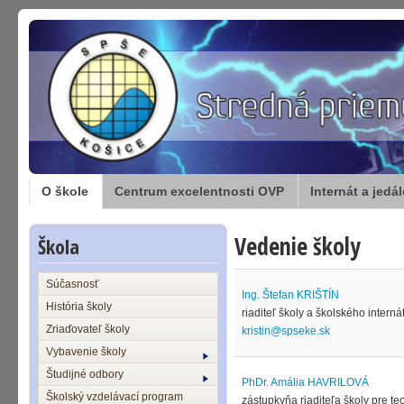
O škole
Centrum excelentnosti OVP
Internát a jedá
Vedenie školy
Škola
Súčasnosť
Ing. Štefan KRIŠTÍN
História školy
riaditeľ školy a školského interná
Zriaďovateľ školy
kristin@spseke.sk
Vybavenie školy
Študijné odbory
PhDr. Amália HAVRILOVÁ
Školský vzdelávací program
zástupkyňa riaditeľa školy pre 