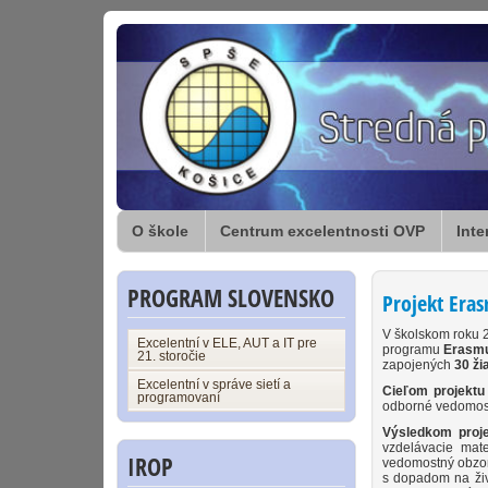
O škole
Centrum excelentnosti OVP
Inte
PROGRAM SLOVENSKO
Projekt Era
V školskom roku 
Excelentní v ELE, AUT a IT pre
programu
Erasm
21. storočie
zapojených
30 ži
Excelentní v správe sietí a
Cieľom projekt
programovaní
odborné vedomost
Výsledkom proj
vzdelávacie mat
IROP
vedomostný obzor 
s dopadom na živ