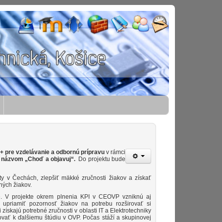
 pre vzdelávanie a odbornú prípravu
v rámci
 názvom „
Choď
a objavuj“
.
Do projektu bude
ty v Čechách, zlepšiť mäkké zručnosti žiakov a získať
ných žiakov.
áce. V projekte okrem plnenia KPI v CEOVP vzniknú aj
upriamiť pozornosť žiakov na potrebu rozširovať si
ískajú potrebné zručnosti v oblasti IT a Elektrotechniky
vať k ďalšiemu štúdiu v OVP. Počas stáží a skupinovej