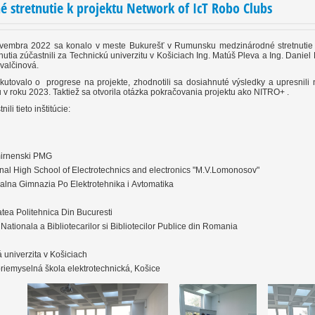
 stretnutie k projektu Network of IcT Robo Clubs
vembra 2022 sa konalo v meste Bukurešť v Rumunsku medzinárodné stretnutie k
nutia zúčastnili za Technickú univerzitu v Košiciach Ing. Matúš Pleva a Ing. Danie
valčinová.
skutovalo o progrese na projekte, zhodnotili sa dosiahnuté výsledky a upresnili
 v roku 2023. Taktiež sa otvorila otázka pokračovania projektu ako NITRO+ .
ili tieto inštitúcie:
mirnenski PMG
nal High School of Electrotechnics and electronics "M.V.Lomonosov"
alna Gimnazia Po Elektrotehnika i Avtomatika
atea Politehnica Din Bucuresti
 Nationala a Bibliotecarilor si Bibliotecilor Publice din Romania
 univerzita v Košiciach
riemyselná škola elektrotechnická, Košice