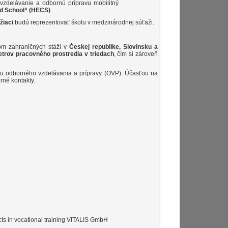
zdelávanie a odbornú prípravu mobilitný
d School“ (HECS)
.
 žiaci
budú reprezentovať školu v medzinárodnej súťaži.
vom zahraničných stáží v
Českej republike, Slovinsku a
trov pracovného prostredia v triedach
, čím si zároveň
vitu odborného vzdelávania a prípravy (OVP). Účasťou na
né kontakty.
ts in vocational training VITALIS GmbH