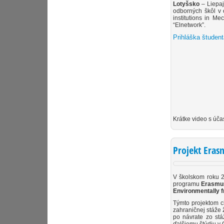
Lotyšsko
– Liepaj
odborných škôl v o
institutions in M
“Elnetwork”.
Prihláška študen
Krátke video s 
Projekt Eras
V školskom roku 
programu
Erasmu
Environmentally fr
Týmto projektom c
zahraničnej stáže 
po návrate zo stá