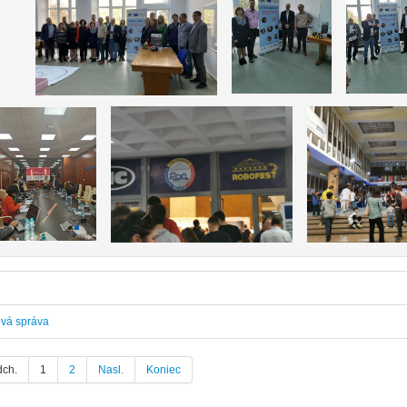
ová správa
dch.
1
2
Nasl.
Koniec