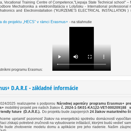
a, Vocational Training Centre of Competence,"Liepaja State Technical school" 
dbore Mechatronika a elektroinštalácia v Lotyšsku - International professional 
echatronics and Electroinstallation (”KURZEME’S ELECTRICAL INSTALLATION ) s p
ta do projektu „HECS“ v rámci Erasmus+
- na stiahnutie
účastníkmi programu Erasmus:
mus+ D.A.R.E - základné informácie
2024/2025 realizujeme s podporou
Národnej agentúry programu Erasmus+ pre 
s+
mobilitný projekt pre našich žiakov
č.
2024-1-SK01-KA122-VET-000209188
s 
iendly future (D.A.R.E.)
.
Do projektu bude zapojených
24 žiakov maturitného št
hceme upriamiť pozornosť žiakov na energetickú spotrebu domácností vypočíta
žiaci získajú potrebné zručnosti na vybudovanie inštalácií, ktorými budú vedieť sa
že bude zhotovenie modelu domu a aplikácie pre jeho riadenie. Našim záujmom