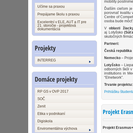
mobility posilním
Učíme sa praxou
Ďalším cieľom je
porovnať kvalitu
Prepájame školu s praxou
Centre of Compete
osoba bude môcť t
Excelentní v ELE, AUT a IT pre
21. storočie - projektová
V
oblasti žiack
dokumentácia
aj Lotyšsko
(Súťa
skutočných firmác
Partneri:
Projekty
Česká republika
Nemecko
– Proje
INTERREG
Lotyšsko
– Liepa
odborných škôl v 
institutions in 
Domáce projekty
“Elnetwork”.
Trvanie projektu:
RP GS v OVP 2017
Prihlášku študent
SOČ
Zenit
Projekt Eras
Etika v podnikaní
Digiskola
Projekt Erasmus+
Enviromentálna výchova