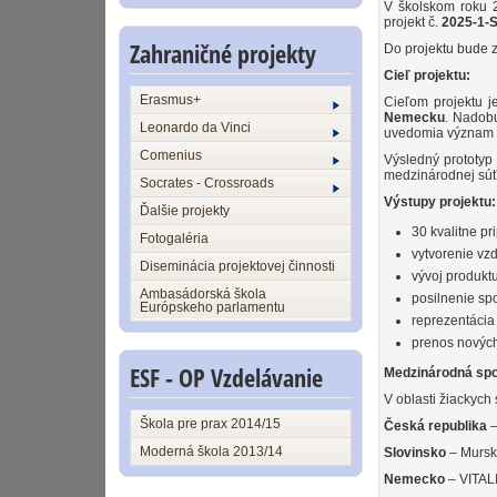
V školskom roku 
projekt č.
2025-1-
Zahraničné projekty
Do projektu bude
Cieľ projektu:
Erasmus+
Cieľom projektu j
Nemecku
. Nadobu
Leonardo da Vinci
uvedomia význam 
Comenius
Výsledný prototyp
medzinárodnej súť
Socrates - Crossroads
Výstupy projektu:
Ďalšie projekty
30 kvalitne pr
Fotogaléria
vytvorenie vz
Diseminácia projektovej činnosti
vývoj produkt
Ambasádorská škola
posilnenie sp
Európskeho parlamentu
reprezentácia
prenos nových
ESF - OP Vzdelávanie
Medzinárodná spo
V oblasti žiackych
Škola pre prax 2014/15
Česká republika
–
Moderná škola 2013/14
Slovinsko
– Murska
Nemecko
– VITALI