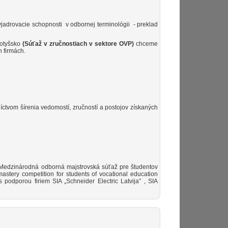
yjadrovacie schopnosti v odbornej terminológii - preklad
Lotyšsko
(Súťaž v zručnostiach v sektore OVP)
chceme
 firmách.
íctvom šírenia vedomostí, zručností a postojov získaných
– Medzinárodná odborná majstrovská súťaž pre študentov
mastery competition for students of vocational education
odporou firiem SIA „Schneider Electric Latvija” , SIA