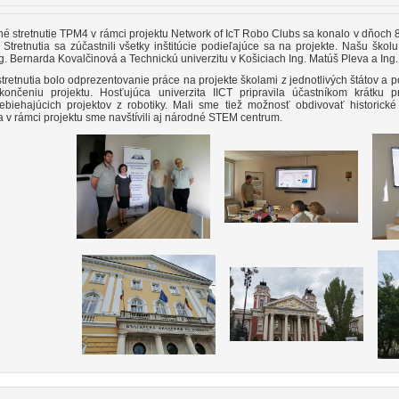
é stretnutie TPM4 v rámci projektu Network of IcT Robo Clubs sa konalo v dňoch 
 Stretnutia sa zúčastnili všetky inštitúcie podieľajúce sa na projekte. Našu školu
g. Bernarda Kovalčinová a Technickú univerzitu v Košiciach Ing. Matúš Pleva a Ing
retnutia bolo odprezentovanie práce na projekte školami z jednotlivých štátov a po
končeniu projektu. Hosťujúca univerzita IICT pripravila účastníkom
krátku p
ebiehajúcich projektov z robotiky. Mali sme tiež možnosť obdivovať historické
a v rámci projektu sme navštívili aj národné STEM centrum.