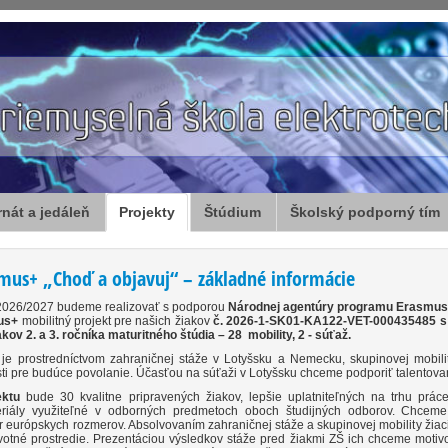
rnát a jedáleň
Projekty
Štúdium
Školský podporný tím
smus+ „Choď a objavuj“ – základné informácie
2026/2027 budeme realizovať s podporou
Národnej agentúry programu Erasmus+
us+
mobilitný projekt pre našich žiakov
č.
2026-1-SK01-KA122-VET-000435485
s
akov 2. a 3. ročníka maturitného štúdia – 28 mobility, 2 - súťaž.
u
je prostredníctvom zahraničnej stáže v Lotyšsku a Nemecku, skupinovej mobili
i pre budúce povolanie. Účasťou na súťaži v Lotyšsku chceme podporiť talentova
ektu
bude 30 kvalitne pripravených žiakov, lepšie uplatniteľných na trhu pr
eriály využiteľné v odborných predmetoch oboch študijných odborov. Chceme 
európskych rozmerov. Absolvovaním zahraničnej stáže a skupinovej mobility žiaci z
otné prostredie. Prezentáciou výsledkov stáže pred žiakmi ZŠ ich chceme motivo