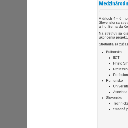
Medzinárodné
V dňoch 4.– 6. no
Slovenska sa stret
a Ing. Bernarda Ko
Na stretnutí sa di
ukončenia projektu
Stretnutia sa zúčastn
Bulharsko
IICT
Hristo S
Professio
Profesion
Rumunsko
Universit
Asociatia
Slovensko
Technická
Stredná p