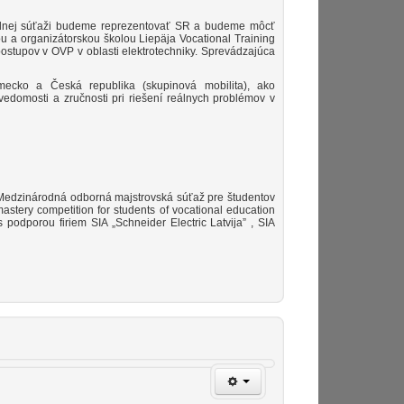
árodnej súťaži budeme reprezentovať SR a budeme môcť
 a organizátorskou školou Liepäja Vocational Training
postupov v OVP v oblasti elektrotechniky. Sprevádzajúca
mecko a Česká republika (skupinová mobilita), ako
domosti a zručnosti pri riešení reálnych problémov v
– Medzinárodná odborná majstrovská súťaž pre študentov
astery competition for students of vocational education
odporou firiem SIA „Schneider Electric Latvija” , SIA