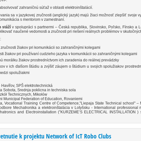
OVP.
bsolvovať zahraničnú súťaž v oblasti elektroinštalácií.
ania sa v jazykovej zručnosti (anglický jazyk) majú žiaci možnosť zlepšiť svoje v
 komunikácia s mentorom v zamestnaní.
h stáží
v spolupráci s partnermi – Česká republika, Slovinsko, Poľsko, Fínsko a 
ikovať naučené vedomosti a zručnosti pri riešení reálnych problémov v skutočných
:
 zručnosti žiakov pri komunikácii so zahraničnými kolegami
osti žiakov pri používaní cudzieho jazyka v komunikácii so zahraničnými kolegami
nú morálku žiakov prostredníctvom ich zaradenia do reálnej prevádzky
kov v ich ďalšom štúdiu a zvýšiť záujem o štúdium u svojich spolužiakov prostredn
edzi spolužiakmi
 Havířov, SPŠ elektrotechnická
 Sobota, Srednja poklicna in techniska sola
zkół Technicznych, Mikołów
i Municipal Federation of Education, Rovaniemi
a, Vocational Training Centre of Competence,"Liepaja State Technical school" 
dbore Mechatronika a elektroinštalácia v Lotyšsku - International professional 
echatronics and Electroinstallation (”KURZEME’S ELECTRICAL INSTALLATION ) s p
retnutie k projektu Network of IcT Robo Clubs