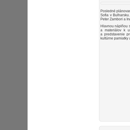
Posledné plánovan
Sofia v Bulharsku.
Peter Zambori a In
Hlavnou náplňou st
a materiálov k u
a predstavenie pr
kultúrne pamiatky 