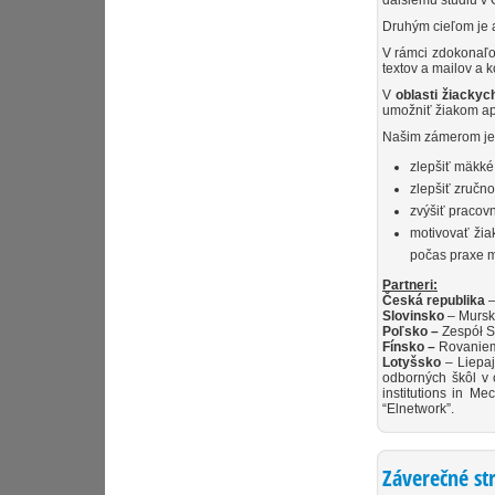
ďalšiemu štúdiu v 
Druhým cieľom je a
V rámci zdokonaľov
textov a mailov a
V
oblasti žiackyc
umožniť žiakom apl
Našim zámerom je
zlepšiť mäkké
zlepšiť zručn
zvýšiť pracov
motivovať žia
počas praxe m
Partneri:
Česká republika
–
Slovinsko
– Murska
Poľsko –
Zespół S
Fínsko –
Rovaniem
Lotyšsko
– Liepaj
odborných škôl v o
institutions in M
“Elnetwork”.
Záverečné st