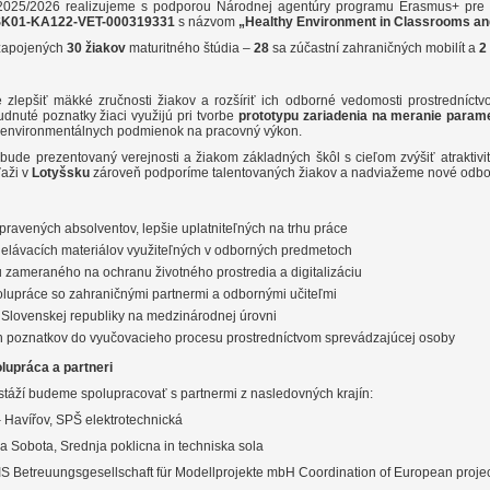
2025/2026 realizujeme s podporou Národnej agentúry programu Erasmus+ pre v
SK01-KA122-VET-000319331
s názvom
„Healthy Environment in Classrooms an
 zapojených
30 žiakov
maturitného štúdia –
28
sa zúčastní zahraničných mobilít a
2
e zlepšiť mäkké zručnosti žiakov a rozšíriť ich odborné vedomosti prostredníct
dnuté poznatky žiaci využijú pri tvorbe
prototypu zariadenia na meranie parame
environmentálnych podmienok na pracovný výkon.
 bude prezentovaný verejnosti a žiakom základných škôl s cieľom zvýšiť atrakti
aži v
Lotyšsku
zároveň podporíme talentovaných žiakov a nadviažeme nové odbor
ipravených absolventov, lepšie uplatniteľných na trhu práce
delávacích materiálov využiteľných v odborných predmetoch
u zameraného na ochranu životného prostredia a digitalizáciu
olupráce so zahraničnými partnermi a odbornými učiteľmi
 Slovenskej republiky na medzinárodnej úrovni
 poznatkov do vyučovacieho procesu prostredníctvom sprevádzajúcej osoby
lupráca a partneri
 stáží budeme spolupracovať s partnermi z nasledovných krajín:
 Havířov, SPŠ elektrotechnická
 Sobota, Srednja poklicna in techniska sola
S Betreuungsgesellschaft für Modellprojekte mbH Coordination of European projec