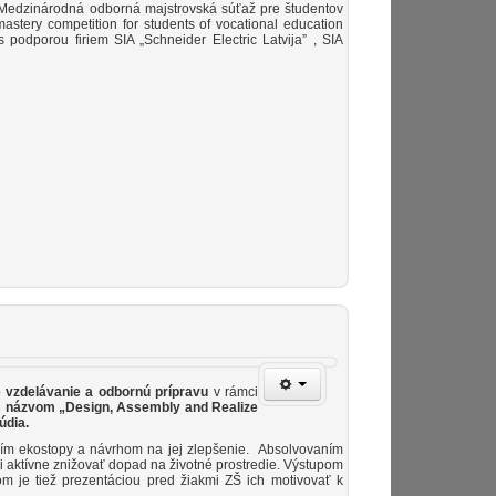
– Medzinárodná odborná majstrovská súťaž pre študentov
mastery competition for students of vocational education
odporou firiem SIA „Schneider Electric Latvija” , SIA
vzdelávanie a odbornú prípravu
v rámci
názvom „
Design, Assembly and Realize
údia.
ním ekostopy a návrhom na jej zlepšenie. Absolvovaním
mi aktívne znižovať dopad na životné prostredie. Výstupom
 je tiež prezentáciou pred žiakmi ZŠ ich motivovať k