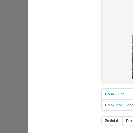
Robo Clubs
DaisyBook - tlač
Začiatok
Pre