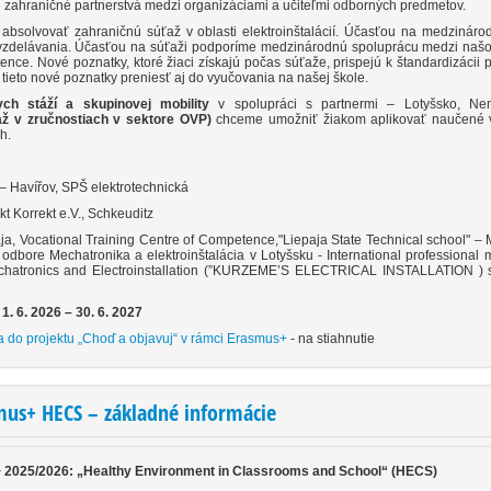
e zahraničné partnerstvá medzi organizáciami a učiteľmi odborných predmetov.
 absolvovať zahraničnú súťaž v oblasti elektroinštalácií. Účasťou na medzin
 vzdelávania. Účasťou na súťaži podporíme medzinárodnú spoluprácu medzi našou
nce. Nové poznatky, ktoré žiaci získajú počas súťaže, prispejú k štandardizácii 
ieto nové poznatky preniesť aj do vyučovania na našej škole.
ych stáží a skupinovej mobility
v spolupráci s partnermi – Lotyšsko, Ne
ž v zručnostiach v sektore OVP)
chceme umožniť žiakom aplikovať naučené ve
h.
– Havířov, SPŠ elektrotechnická
kt Korrekt e.V., Schkeuditz
ja, Vocational Training Centre of Competence,"Liepaja State Technical school" 
odbore Mechatronika a elektroinštalácia v Lotyšsku - International professional m
Mechatronics and Electroinstallation (”KURZEME’S ELECTRICAL INSTALLATION ) s p
 1. 6. 2026 – 30. 6. 2027
a do projektu „Choď a objavuj“ v rámci Erasmus+
- na stiahnutie
mus+ HECS – základné informácie
 2025/2026: „Healthy Environment in Classrooms and School“ (HECS)