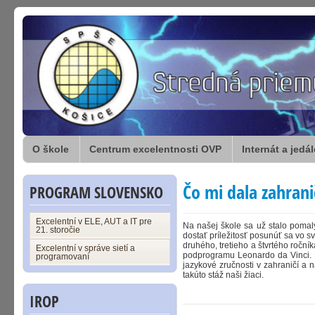
O škole
Centrum excelentnosti OVP
Internát a jedá
Čo mi dala zahrani
PROGRAM SLOVENSKO
Excelentní v ELE, AUT a IT pre
Na našej škole sa už stalo pomaly
21. storočie
dostať príležitosť posunúť sa vo 
druhého, tretieho a štvrtého ročn
Excelentní v správe sietí a
podprogramu Leonardo da Vinci. Pr
programovaní
jazykové zručnosti v zahraničí a 
takúto stáž naši žiaci.
IROP