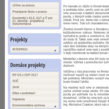
Učíme sa praxou
Po návrate zo stáže si človek kla
a podstatu toho, prečo som sa prih
Prepájame školu s praxou
sme pracovali a taktiež skúsenost
pocity, z ktorých máte riadne pomo
Excelentní v ELE, AUT a IT pre
získali. Prvá vec, ktorá nás v zahr
21. storočie - projektová
mimo neho. Túto ich charakterovú 
dokumentácia
Životná úroveň Dánov a Slovákov j
každodennou rutinou. Niekomu to
vychutná tu jazdu a uvedomí si, 
Projekty
do bodu B. Takto sme mali omnoho
odlišný od jedálnička bežného Slo
nám tam švédske stoly na ktorých 
INTERREG
najväčšiu radosť sme mali z posilň
V tejto miestnosti sa taktiež kona
Mestečko v ktorom sme žili bolo vsk
miesto. Výhľad s pobrežia bol úch
Domáce projekty
dojmom.
Väčšina z nás pracovala vo firmác
RP GS v OVP 2017
možnosť naučiť sa nielen nové ved
tak potrebný. Množstvo nových ve
SOČ
bude hľadať ľahšie.
Zenit
Na vlastnej koži sme si otestoval
začne vnímať svoje okolie. Pri ná
Etika v podnikaní
pocity pri pohľade na to množstv
dosiahnuť. Určite by sme boli za 
Digiskola
my, komu bolo umožnené čerpať ti
Ing. Michalovi Copkovi, ktorý nás
Enviromentálna výchova