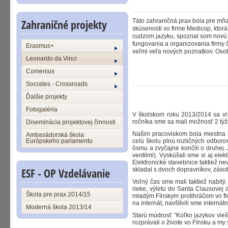
Zahraničné projekty
Táto zahraničná prax bola pre mňa
skúsenosti vo firme Medicop, ktor
cudzom jazyku, spoznal som novú k
fungovania a organizovania firmy č
Erasmus+
veľmi veľa nových poznatkov. Oso
Leonardo da Vinci
Comenius
Socrates - Crossroads
Ďalšie projekty
Fotogaléria
V školskom roku 2013/2014 sa vrá
ročníka sme sa mali možnosť 2 týžd
Diseminácia projektovej činnosti
Našim pracoviskom bola miestna s
Ambasádorská škola
Európskeho parlamentu
celú školu plnú rozličných odboro
ôsmu a zvyčajne končili o druhej
ventilmi). Vyskúšali sme si aj ele
Elektronické stavebnice taktiež 
ESF - OP Vzdelávanie
skladal s dvoch dopravníkov, záso
Voľný čas sme mali taktiež nabitý
rieke, výletu do Santa Clausovej
Škola pre prax 2014/15
mladým Fínskym protihráčom vo floo
na internát, navštívili sme intern
Moderná škola 2013/14
Starú múdrosť "Koľko jazykov vieš,
rozprávali o živote vo Fínsku a my 