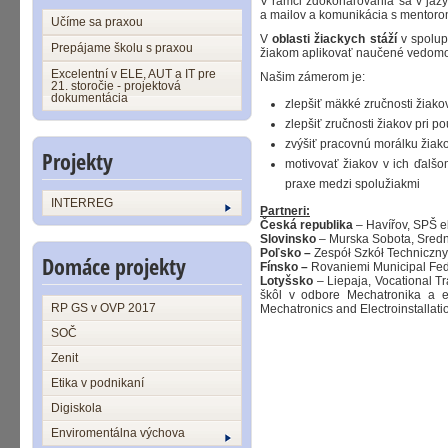
V rámci zdokonaľovania sa v jazyk
a mailov a komunikácia s mentoro
Učíme sa praxou
V
oblasti žiackych stáží
v spolup
Prepájame školu s praxou
žiakom aplikovať naučené vedomost
Excelentní v ELE, AUT a IT pre
Našim zámerom je:
21. storočie - projektová
dokumentácia
zlepšiť mäkké zručnosti žiako
zlepšiť zručnosti žiakov pri 
zvýšiť pracovnú morálku žiako
Projekty
motivovať žiakov v ich ďalšo
praxe medzi spolužiakmi
INTERREG
Partneri:
Česká republika
– Havířov, SPŠ e
Slovinsko
– Murska Sobota, Srednj
Poľsko –
Zespół Szkół Techniczny
Domáce projekty
Fínsko –
Rovaniemi Municipal Fed
Lotyšsko
– Liepaja, Vocational T
škôl v odbore Mechatronika a ele
RP GS v OVP 2017
Mechatronics and Electroinstallat
SOČ
Zenit
Etika v podnikaní
Digiskola
Enviromentálna výchova