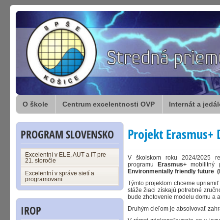
O škole
Centrum excelentnosti OVP
Internát a jedá
Projekt Erasmus+ D
PROGRAM SLOVENSKO
Excelentní v ELE, AUT a IT pre
V školskom roku 2024/2025 r
21. storočie
programu
Erasmus+
mobilitný 
Environmentally friendly future (
Excelentní v správe sietí a
programovaní
Týmto projektom chceme upriamiť 
stáže žiaci získajú potrebné zručn
bude zhotovenie modelu domu a apl
IROP
Druhým cieľom je absolvovať zahran