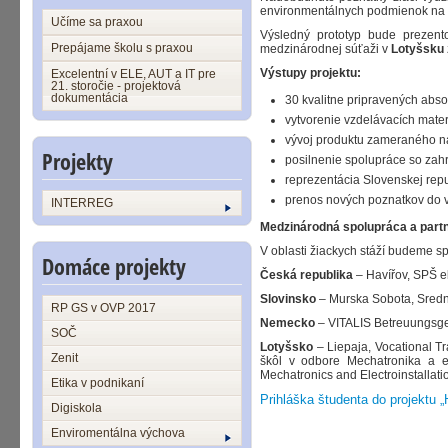
environmentálnych podmienok na 
Učíme sa praxou
Výsledný prototyp bude prezent
Prepájame školu s praxou
medzinárodnej súťaži v
Lotyšsku
Výstupy projektu:
Excelentní v ELE, AUT a IT pre
21. storočie - projektová
dokumentácia
30 kvalitne pripravených absol
vytvorenie vzdelávacích mate
vývoj produktu zameraného na 
Projekty
posilnenie spolupráce so zah
reprezentácia Slovenskej rep
prenos nových poznatkov do 
INTERREG
Medzinárodná spolupráca a partn
V oblasti žiackych stáží budeme s
Domáce projekty
Česká republika
– Havířov, SPŠ e
Slovinsko
– Murska Sobota, Srednj
RP GS v OVP 2017
Nemecko
– VITALIS Betreuungsges
SOČ
Lotyšsko
– Liepaja, Vocational T
Zenit
škôl v odbore Mechatronika a ele
Mechatronics and Electroinstallat
Etika v podnikaní
Prihláška študenta do projekt
Digiskola
Enviromentálna výchova