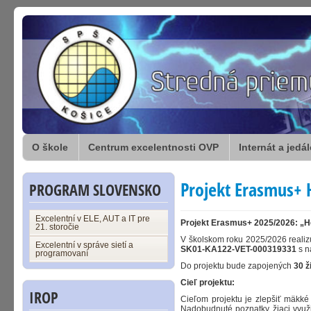
O škole
Centrum excelentnosti OVP
Internát a jedá
Projekt Erasmus+ 
PROGRAM SLOVENSKO
Excelentní v ELE, AUT a IT pre
Projekt Erasmus+ 2025/2026: „H
21. storočie
V školskom roku 2025/2026 realiz
Excelentní v správe sietí a
SK01-KA122-VET-000319331
s 
programovaní
Do projektu bude zapojených
30 ž
Cieľ projektu:
IROP
Cieľom projektu je zlepšiť mäkké 
Nadobudnuté poznatky žiaci využi