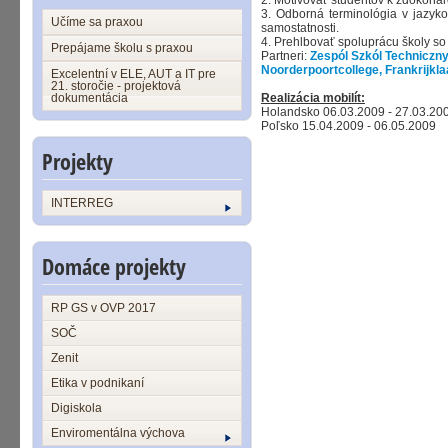
2. Motivovať študentov k zdokonaľ
3. Odborná terminológia v jazyko
Učíme sa praxou
samostatnosti.
4. Prehlbovať spoluprácu školy so 
Prepájame školu s praxou
Partneri:
Zespól Szkól Techniczny
Noorderpoortcollege, Frankrijkl
Excelentní v ELE, AUT a IT pre
21. storočie - projektová
dokumentácia
Realizácia mobilít:
Holandsko 06.03.2009 - 27.03.20
Poľsko 15.04.2009 - 06.05.2009
Projekty
INTERREG
Domáce projekty
RP GS v OVP 2017
SOČ
Zenit
Etika v podnikaní
Digiskola
Enviromentálna výchova