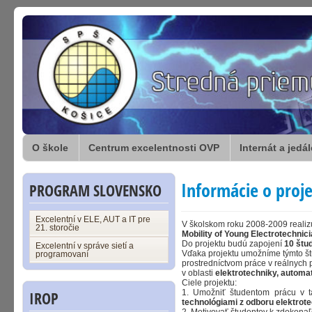
O škole
Centrum excelentnosti OVP
Internát a jedá
Informácie o proj
PROGRAM SLOVENSKO
Excelentní v ELE, AUT a IT pre
V školskom roku 2008-2009 reali
21. storočie
Mobility of Young Electrotechni
Do projektu budú zapojení
10 štu
Excelentní v správe sietí a
Vďaka projektu umožníme týmto š
programovaní
prostredníctvom práce v reálnych 
v oblasti
elektrotechniky, automa
Ciele projektu:
IROP
1. Umožniť študentom prácu v 
technológiami z odboru elektrot