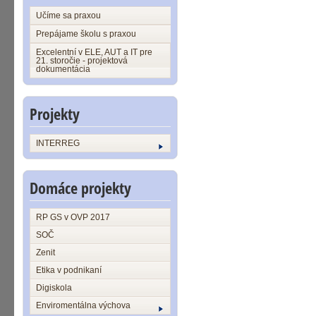
Učíme sa praxou
Prepájame školu s praxou
Excelentní v ELE, AUT a IT pre
21. storočie - projektová
dokumentácia
Projekty
INTERREG
Domáce projekty
RP GS v OVP 2017
SOČ
Zenit
Etika v podnikaní
Digiskola
Enviromentálna výchova