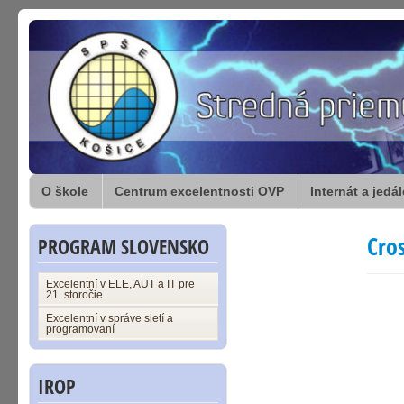
O škole
Centrum excelentnosti OVP
Internát a jedá
Cro
PROGRAM SLOVENSKO
Excelentní v ELE, AUT a IT pre
21. storočie
Excelentní v správe sietí a
programovaní
IROP