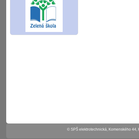
© SPŠ elektrotechnická, Komenského 44,