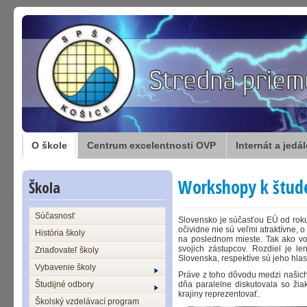
O škole
Centrum excelentnosti OVP
Internát a jedá
Workshopy k štud
Škola
Súčasnosť
Slovensko je súčasťou EÚ od roku
očividne nie sú veľmi atraktívne,
História školy
na poslednom mieste. Tak ako vo 
svojich zástupcov. Rozdiel je l
Zriaďovateľ školy
Slovenska, respektíve sú jeho hlas
Vybavenie školy
Práve z toho dôvodu medzi našich
Študijné odbory
dňa paralelne diskutovala so žiak
krajiny reprezentova
Školský vzdelávací program