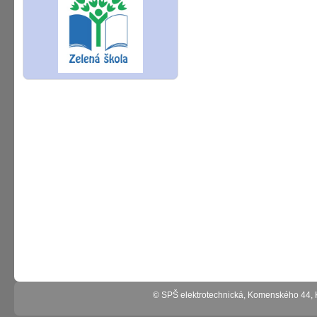
© SPŠ elektrotechnická, Komenského 44,