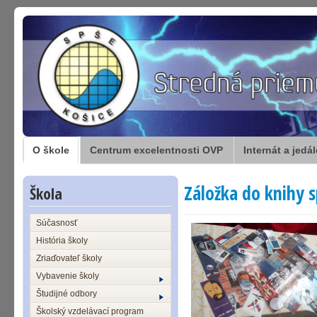
O škole
Centrum excelentnosti OVP
Internát a jedá
Záložka do knihy s
Škola
Súčasnosť
História školy
Zriaďovateľ školy
Vybavenie školy
Študijné odbory
Školský vzdelávací program