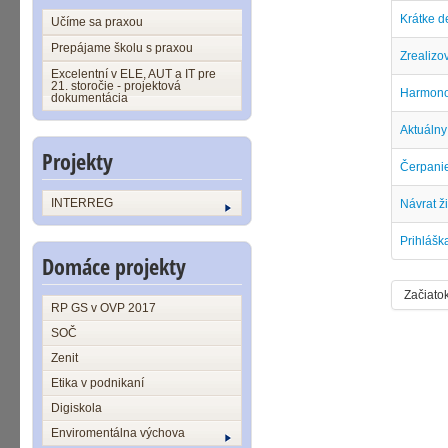
Krátke d
Učíme sa praxou
Prepájame školu s praxou
Zrealizov
Excelentní v ELE, AUT a IT pre
21. storočie - projektová
Harmono
dokumentácia
Aktuálny
Projekty
Čerpanie
INTERREG
Návrat ž
Prihlášk
Domáce projekty
Začiato
RP GS v OVP 2017
SOČ
Zenit
Etika v podnikaní
Digiskola
Enviromentálna výchova