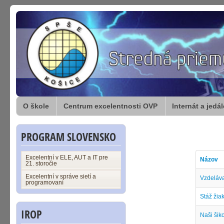
O škole
Centrum excelentnosti OVP
Internát a jedá
PROGRAM SLOVENSKO
Excelentní v ELE, AUT a IT pre
Názov
21. storočie
Excelentní v správe sietí a
Vzdeláva
programovaní
Stáž žia
IROP
Naši šik