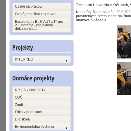
Technická Univerzita v Košiciach,
Učíme sa praxou
Na našej škole sa dňa 29.9.202
Prepájame školu s praxou
pravidelných stretnutiach sa št
diaľkové ovládanie.
Excelentní v ELE, AUT a IT pre
21. storočie - projektová
dokumentácia
Projekty
INTERREG
Domáce projekty
RP GS v OVP 2017
SOČ
Zenit
Etika v podnikaní
Digiskola
Enviromentálna výchova