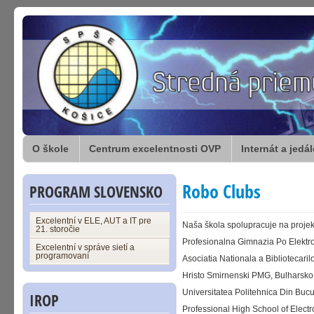
O škole
Centrum excelentnosti OVP
Internát a jedá
Robo Clubs
PROGRAM SLOVENSKO
Excelentní v ELE, AUT a IT pre
Naša škola spolupracuje na projekt
21. storočie
Profesionalna Gimnazia Po Elektro
Excelentní v správe sietí a
programovaní
Asociatia Nationala a Bibliotecari
Hristo Smirnenski PMG, Bulharsko
Universitatea Politehnica Din Buc
IROP
Professional High School of Elect