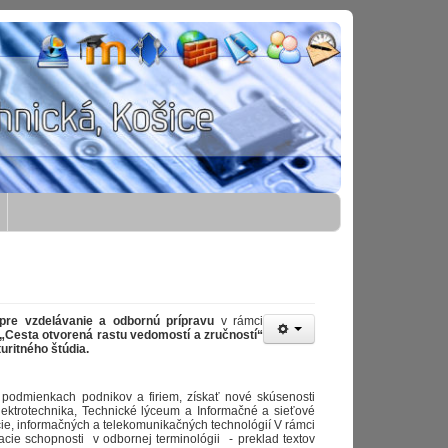
re vzdelávanie a odbornú prípravu
v rámci
„
Cesta otvorená rastu vedomostí a zručností“
uritného štúdia.
 podmienkach podnikov a firiem, získať nové skúsenosti
Elektrotechnika, Technické lýceum a Informačné a sieťové
ácie, informačných a telekomunikačných technológií V rámci
acie schopnosti v odbornej terminológii - preklad textov