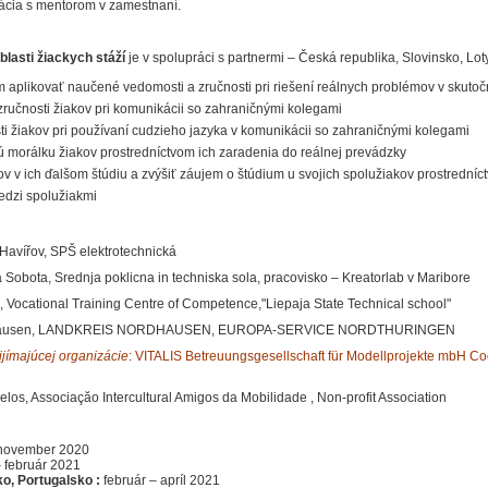
ácia s mentorom v zamestnaní.
blasti žiackych stáží
je v spolupráci s partnermi – Česká republika, Slovinsko, L
 aplikovať naučené vedomosti a zručnosti pri riešení reálnych problémov v skutoč
zručnosti žiakov pri komunikácii so zahraničnými kolegami
sti žiakov pri používaní cudzieho jazyka v komunikácii so zahraničnými kolegami
ú morálku žiakov prostredníctvom ich zaradenia do reálnej prevádzky
ov v ich ďalšom štúdiu a zvýšiť záujem o štúdium u svojich spolužiakov prostredníc
edzi spolužiakmi
Havířov, SPŠ elektrotechnická
Sobota, Srednja poklicna in techniska sola, pracovisko – Kreatorlab v Maribore
, Vocational Training Centre of Competence,"Liepaja State Technical school"
ausen, LANDKREIS NORDHAUSEN, EUROPA-SERVICE NORDTHURINGEN
jímajúcej organizácie
: VITALIS Betreuungsgesellschaft für Modellprojekte mbH Coor
elos, Associaçăo Intercultural Amigos da Mobilidade , Non-profit Association
ovember 2020
 február 2021
o, Portugalsko :
február – apríl 2021