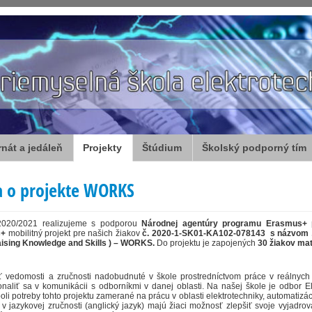
rnát a jedáleň
Projekty
Štúdium
Školský podporný tím
a o projekte WORKS
2020/2021 realizujeme s podporou
Národnej agentúry programu Erasmus+ p
s+
mobilitný projekt pre našich žiakov
č. 2020-1-SK01-KA102-078143 s názvom
ising Knowledge and Skills ) – WORKS.
Do projektu je zapojených
30 žiakov mat
 vedomosti a zručnosti nadobudnuté v škole prostredníctvom práce v reálnych
onaliť sa v komunikácii s odborníkmi v danej oblasti. Na našej škole je odbor 
boli potreby tohto projektu zamerané na prácu v oblasti elektrotechniky, automatiz
v jazykovej zručnosti (anglický jazyk) majú žiaci možnosť zlepšiť svoje vyjadrov