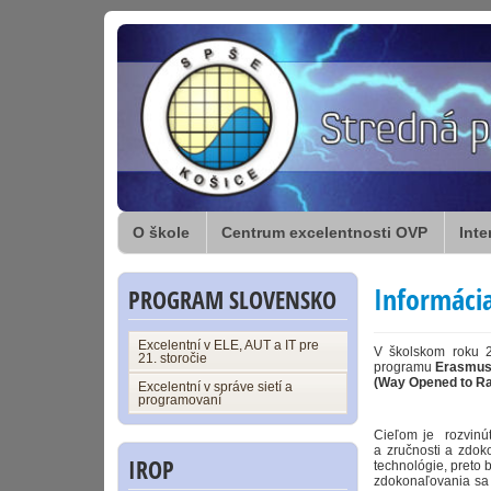
O škole
Centrum excelentnosti OVP
Inte
Informáci
PROGRAM SLOVENSKO
Excelentní v ELE, AUT a IT pre
V školskom roku 
21. storočie
programu
Erasmu
(Way Opened to Ra
Excelentní v správe sietí a
programovaní
Cieľom je rozvinúť
a zručnosti a zdok
IROP
technológie, preto 
zdokonaľovania sa 