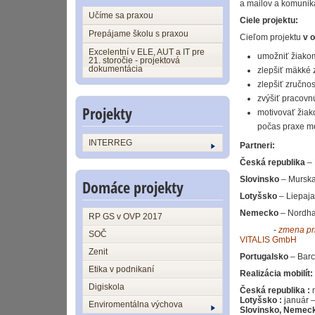
a mailov a komunik
Učíme sa praxou
Ciele projektu:
Prepájame školu s praxou
Cieľom projektu
v o
Excelentní v ELE, AUT a IT pre
umožniť žiakom
21. storočie - projektová
dokumentácia
zlepšiť mäkké 
zlepšiť zručno
zvýšiť pracovn
Projekty
motivovať žiak
počas praxe m
INTERREG
Partneri:
Česká republika
– 
Slovinsko
– Murska 
Domáce projekty
Lotyšsko
– Liepaja
Nemecko
– Nordh
RP GS v OVP 2017
-
zmena pri
SOČ
VITALIS GmbH
Zenit
Portugalsko
– Barc
Etika v podnikaní
Realizácia mobilít:
Digiskola
Česká republika
:
n
Lotyšsko
:
január –
Enviromentálna výchova
Slovinsko, Nemeck