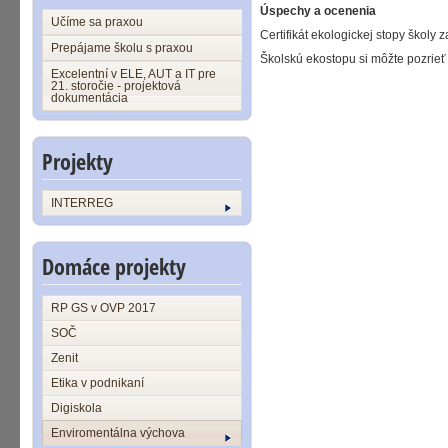
Úspechy a ocenenia
Učíme sa praxou
Certifikát ekologickej stopy školy 
Prepájame školu s praxou
Školskú ekostopu si môžte pozrieť 
Excelentní v ELE, AUT a IT pre
21. storočie - projektová
dokumentácia
Projekty
INTERREG
Domáce projekty
RP GS v OVP 2017
SOČ
Zenit
Etika v podnikaní
Digiskola
Enviromentálna výchova