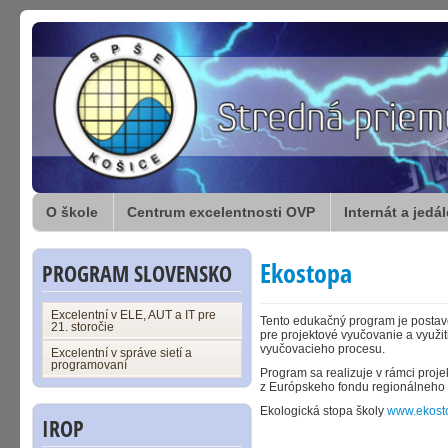
O škole
Centrum excelentnosti OVP
Internát a jedá
Ekostopa
PROGRAM SLOVENSKO
Excelentní v ELE, AUT a IT pre
Tento edukačný program je postave
21. storočie
pre projektové vyučovanie a využ
vyučovacieho procesu.
Excelentní v správe sietí a
programovaní
Program sa realizuje v rámci proj
z Európskeho fondu regionálneho 
Ekologická stopa školy
www.ekost
IROP