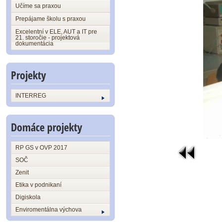
Učíme sa praxou
Prepájame školu s praxou
Excelentní v ELE, AUT a IT pre
21. storočie - projektová
dokumentácia
Projekty
INTERREG
Domáce projekty
RP GS v OVP 2017
SOČ
Zenit
Etika v podnikaní
Digiskola
Enviromentálna výchova