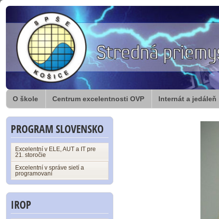
O škole
Centrum excelentnosti OVP
Internát a jedáleň
PROGRAM SLOVENSKO
Excelentní v ELE, AUT a IT pre
21. storočie
Excelentní v správe sietí a
programovaní
IROP