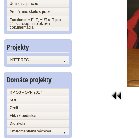
Učíme sa praxou
Prepájame školu s praxou
Excelentní v ELE, AUT a IT pre
21. storočie - projektová
dokumentácia
Projekty
INTERREG
Domáce projekty
RP GS v OVP 2017
SOČ
Zenit
Etika v podnikaní
Digiskola
Enviromentálna výchova