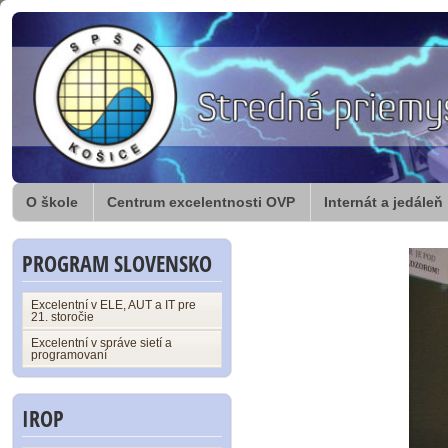
O škole
Centrum excelentnosti OVP
Internát a jedáleň
PROGRAM SLOVENSKO
Excelentní v ELE, AUT a IT pre
21. storočie
Excelentní v správe sietí a
programovaní
IROP