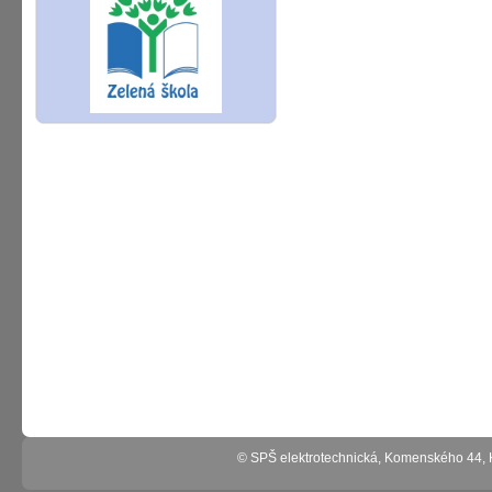
© SPŠ elektrotechnická, Komenského 44,