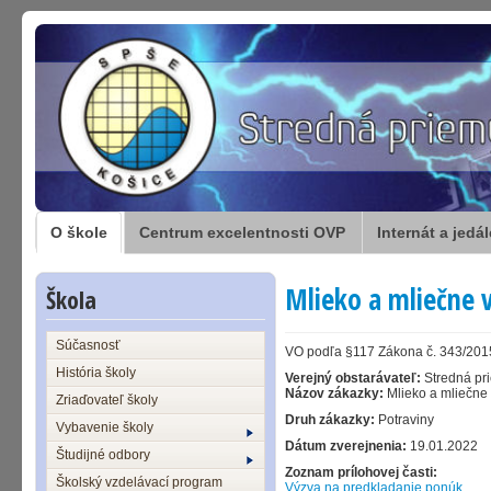
O škole
Centrum excelentnosti OVP
Internát a jedá
Mlieko a mliečne 
Škola
Súčasnosť
VO podľa §117 Zákona č. 343/2015 
História školy
Verejný obstarávateľ:
Stredná pr
Názov zákazky:
Mlieko a mliečne
Zriaďovateľ školy
Druh zákazky:
Potraviny
Vybavenie školy
Dátum zverejnenia:
19.01.2022
Študijné odbory
Zoznam prílohovej časti:
Školský vzdelávací program
Výzva na predkladanie ponúk