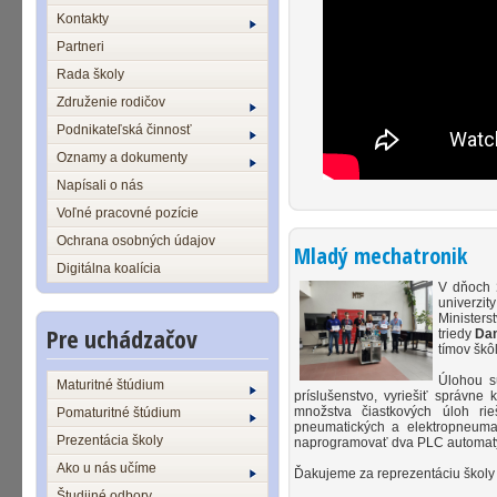
Kontakty
Partneri
Rada školy
Združenie rodičov
Podnikateľská činnosť
Oznamy a dokumenty
Napísali o nás
Voľné pracovné pozície
Ochrana osobných údajov
Mladý mechatronik
Digitálna koalícia
V dňoch
univerzit
Ministers
Pre uchádzačov
triedy
Da
tímov škô
Úlohou s
Maturitné štúdium
príslušenstvo, vyriešiť správne 
množstva čiastkových úloh rie
Pomaturitné štúdium
pneumatických a elektropneumat
Prezentácia školy
naprogramovať dva PLC automat
Ako u nás učíme
Ďakujeme za reprezentáciu školy
Študijné odbory