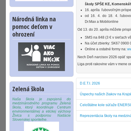
školy SPŠE KE, Komenské
16. apríla ľubovoľným prísp
od 16. 4. do 18. 4. ľubov
Národná linka na
Dr.Max a Mobilonline
pomoc deťom v
Od 13. do 20. apríla môžete prispi
ohrození
SMS na 848 (3 € v sieťach v
Na účet zbierky: SK67 0900
Online a ostatné formy na:
ww
Nech Deň narcisov 2026 opäť spoj
Liga proti rakovine vám v mene o
D.E.T.I. 2026
Zelená škola
Úspechy našich žiakov na Kraj
Naša škola je zapojená do
medzinárodného programu Zelená
Celoštátne kole súťaže ENERS
škola, ktorý koordinuje Centrum
environmentálnej a etickej výchovy
Živica s podporou Na
dácie
Reprezentácia školy na medzinár
Slovenskej sporiteľne.