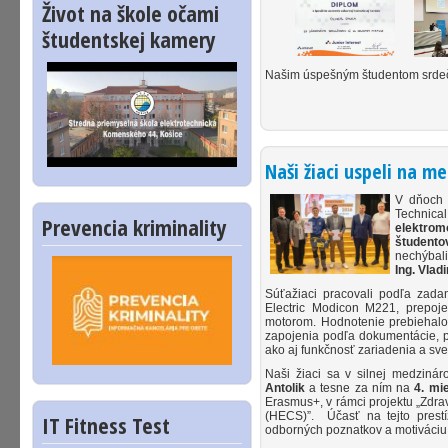
Život na škole očami
študentskej kamery
Našim úspešným študentom srdečn
Naši žiaci uspeli na m
V dňoc
Technica
Prevencia kriminality
elektrom
študento
nechýbali
Ing. Vlad
Súťažiaci pracovali podľa zadan
Electric Modicon M221, prepoj
motorom. Hodnotenie prebiehalo
zapojenia podľa dokumentácie, p
ako aj funkčnosť zariadenia a sv
Naši žiaci sa v silnej medzináro
Antolik
a tesne za ním na
4. mi
Erasmus+, v rámci projektu „Zdra
(HECS)”. Účasť na tejto prestí
IT Fitness Test
odborných poznatkov a motiváciu