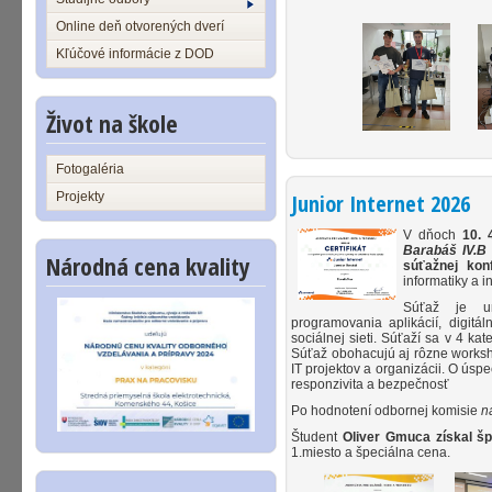
Online deň otvorených dverí
Kľúčové informácie z DOD
Život na škole
Fotogaléria
Projekty
Junior Internet 2026
V dňoch
10. 
Barabáš IV.B
Národná cena kvality
súťažnej kon
informatiky a 
Súťaž je ur
programovania aplikácií, digitá
sociálnej sieti. Súťaží sa v 4 ka
Súťaž obohacujú aj rôzne worksh
IT projektov a organizácii. O úspe
responzivita a bezpečnosť
Po hodnotení odbornej komisie
n
Študent
Oliver Gmuca získal špe
1.miesto a špeciálna cena.