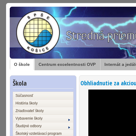
O škole
Centrum excelentnosti OVP
Internát a jedá
Škola
Obhliadnutie za akciou
Súčasnosť
História školy
Zriaďovateľ školy
Vybavenie školy
Študijné odbory
Školský vzdelávací program