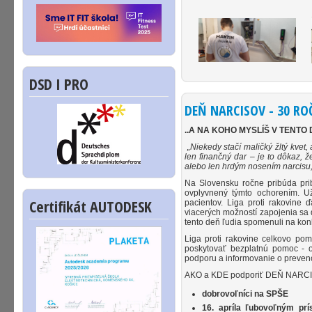
DSD I PRO
DEŇ NARCISOV - 30 RO
..A NA KOHO MYSLÍŠ V TENTO 
„Niekedy stačí maličký žltý kvet
len finančný dar – je to dôkaz, ž
alebo len hrdým nosením narcisu,
Na Slovensku ročne pribúda pri
ovplyvnený týmto ochorením. Už 
Certifikát AUTODESK
pacientov. Liga proti rakovine 
viacerých možností zapojenia sa do
tento deň ľudia spomenuli na konk
Liga proti rakovine celkovo po
poskytovať bezplatnú pomoc - o
podporu a informovanie o prevenc
AKO a KDE podporiť DEŇ NAR
dobrovoľníci na SPŠE
16. apríla ľubovoľným pr