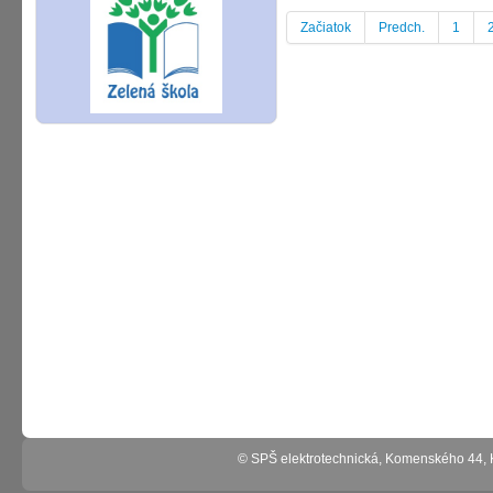
Začiatok
Predch.
1
© SPŠ elektrotechnická, Komenského 44,