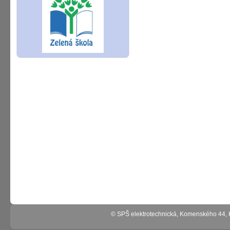
© SPŠ elektrotechnická, Komenského 44,