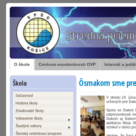
O škole
Centrum excelentnosti OVP
Internát a jedá
Ôsmakom sme preds
Škola
Súčasnosť
V stredu 24. jún
určených pre žiako
História školy
Spolu so žiakmi
Zriaďovateľ školy
odprezentovali mo
Vybavenie školy
žiakom aj žiakom
aplikáciu Moja S
Študijné odbory
vznikol v rámci p
Školský vzdelávací program
Veríme, že žiaci 