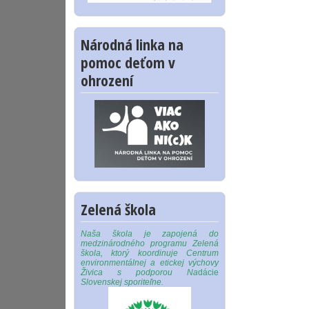
Národná linka na
pomoc deťom v
ohrození
Zelená škola
Naša škola je zapojená do
medzinárodného programu Zelená
škola, ktorý koordinuje Centrum
environmentálnej a etickej výchovy
Živica s podporou Na
dácie
Slovenskej sporiteľne.