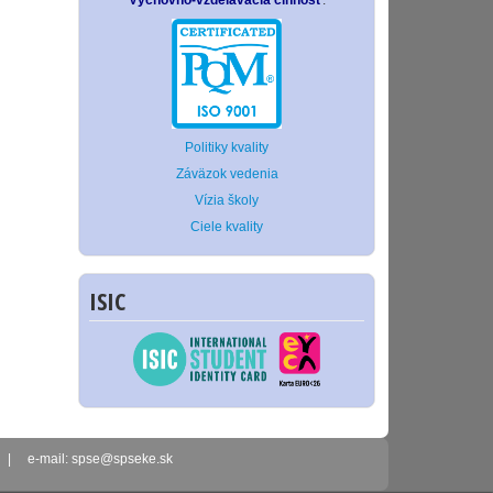
Výchovno-vzdelávacia činnosť
.
Politiky kvality
Záväzok vedenia
Vízia školy
Ciele kvality
ISIC
2 | e-mail: spse@spseke.sk