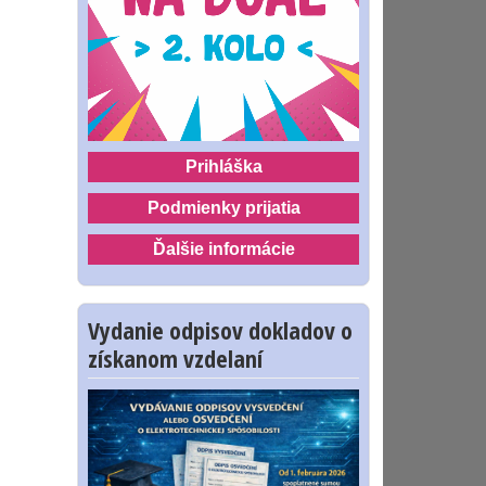
Prihláška
Podmienky prijatia
Ďalšie informácie
Vydanie odpisov dokladov o
získanom vzdelaní