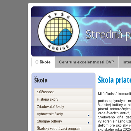
O škole
Centrum excelentnosti OVP
Inte
Škola pria
Škola
Súčasnosť
Milá školská komunita,
História školy
počas uplynulých me
školskej kultúry a h
Zriaďovateľ školy
plnení tohtoročnýc
vzdelávacích aktivít
Vybavenie školy
Svetového dňa det
Študijné odbory
vyjadrenie nášho uzna
deťom pre školský 
Školský vzdelávací program
školského roka 2025