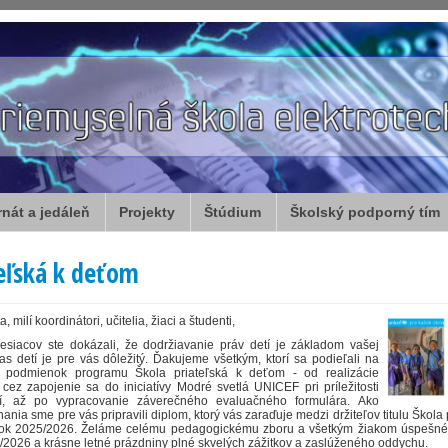
rnát a jedáleň
Projekty
Štúdium
Školský podporný tím
teľská k deťom
 milí koordinátori, učitelia, žiaci a študenti,
siacov ste dokázali, že dodržiavanie práv detí je základom vašej
las detí je pre vás dôležitý. Ďakujeme všetkým, ktorí sa podieľali na
h podmienok programu Škola priateľská k deťom - od realizácie
, cez zapojenie sa do iniciatívy Modré svetlá UNICEF pri príležitosti
í, až po vypracovanie záverečného evaluačného formulára. Ako
nia sme pre vás pripravili diplom, ktorý vás zaraďuje medzi držiteľov titulu Škola 
rok 2025/2026. Želáme celému pedagogickému zboru a všetkým žiakom úspešné
/2026 a krásne letné prázdniny plné skvelých zážitkov a zaslúženého oddychu.