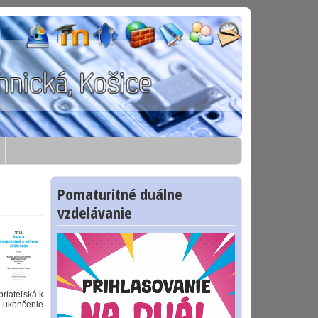
Pomaturitné duálne
vzdelávanie
priateľská k
 ukončenie