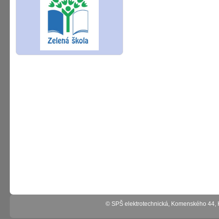
© SPŠ elektrotechnická, Komenského 44,