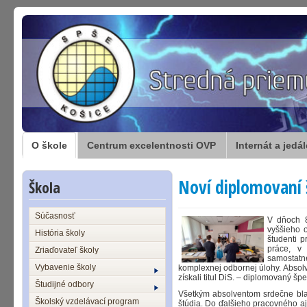
O škole
Centrum excelentnosti OVP
Internát a jedá
Noví diplomovaní š
Škola
Súčasnosť
V dňoch 8
vyššieho 
História školy
študenti 
práce, v 
Zriaďovateľ školy
samostatn
Vybavenie školy
komplexnej odbornej úlohy. Absolv
získali titul DiS. – diplomovaný špe
Študijné odbory
Všetkým absolventom srdečne bl
Školský vzdelávací program
štúdia. Do ďalšieho pracovného a