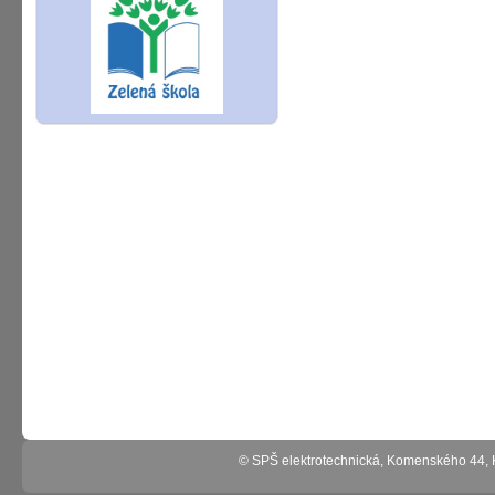
© SPŠ elektrotechnická, Komenského 44,