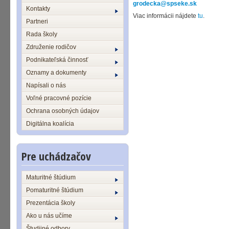
grodecka@spseke.sk
Kontakty
Viac informácii nájdete
tu
.
Partneri
Rada školy
Združenie rodičov
Podnikateľská činnosť
Oznamy a dokumenty
Napísali o nás
Voľné pracovné pozície
Ochrana osobných údajov
Digitálna koalícia
Pre uchádzačov
Maturitné štúdium
Pomaturitné štúdium
Prezentácia školy
Ako u nás učíme
Študijné odbory