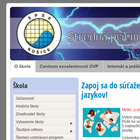
O škole
Centrum excelentnosti OVP
Internát a jedá
Zapoj sa do súťaže
Škola
jazykov!
Súčasnosť
História školy
Motto: „La
Zriaďovateľ školy
Vytvor plag
Pošli ho vo
Vybavenie školy
5 najlepší
Študijné odbory
jazyky.
Školský vzdelávací program
Uzávierk