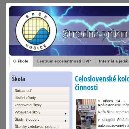
O škole
Centrum excelentnosti OVP
Internát a jedá
Celoslovenské kolo
Škola
činnosti
Súčasnosť
História školy
V dňoch
14. – 
Zriaďovateľ školy
Košiciach
uskutočn
Našu školu reprezent
Vybavenie školy
Študijné odbory
v kategórii
Pôdoho
automatizovanej star
Školský vzdelávací program