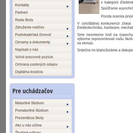
v kategórii
Elektro
Kontakty
Spúšťanie asynchró
Partneri
Porota ocenila prvýc
Rada školy
V celoštátnej konkurencii získa
Združenie rodičov
Elektrotechnika, hardware, mechat
Podnikateľská činnosť
Sme nesmierne hrdí na úspechy n
výborne reprezentovali našu školu
Oznamy a dokumenty
sa venujú.
Napísali o nás
Srdečne im blahoželáme a ďakujem
Voľné pracovné pozície
Ochrana osobných údajov
Digitálna koalícia
Pre uchádzačov
Maturitné štúdium
Pomaturitné štúdium
Prezentácia školy
Ako u nás učíme
Študijné odbory