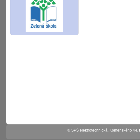
© SPŠ elektrotechnická, Komenského 44,