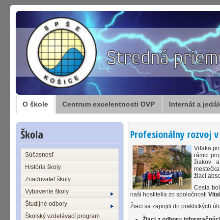
O škole
Centrum excelentnosti OVP
Internát a jedá
Škola
Profesionálny rozvoj v
Vďaka p
Súčasnosť
rámci pro
žiakov a
História školy
mestečk
žiaci abs
Zriaďovateľ školy
Cesta bol
Vybavenie školy
naši hostitelia zo spoločnosti
Vit
Študijné odbory
Žiaci sa zapojili do praktických ú
Školský vzdelávací program
Žiaci z odboru informačnýc