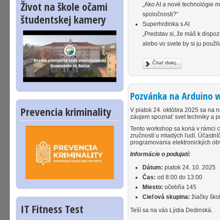
Život na škole očami
„Ako AI a nové technológie m
spoločnosti?“
študentskej kamery
Superhrdinka s AI
„Predstav si, že máš k dispo
alebo vo svete by si ju použi
Čítať ďalej...
Pozvánka na Arduino w
Prevencia kriminality
V piatok 24. októbra 2025 sa na n
záujem spoznať svet techniky a 
Tento workshop sa koná v rámci c
zručností u mladých ľudí. Účastn
programovania elektronických obv
Informácie o podujatí:
Dátum:
piatok 24. 10. 2025
Čas:
od 8:00 do 13:00
Miesto:
učebňa 145
Cieľová skupina:
žiačky škol
IT Fitness Test
Teší sa na vás Lýdia Dedinská.