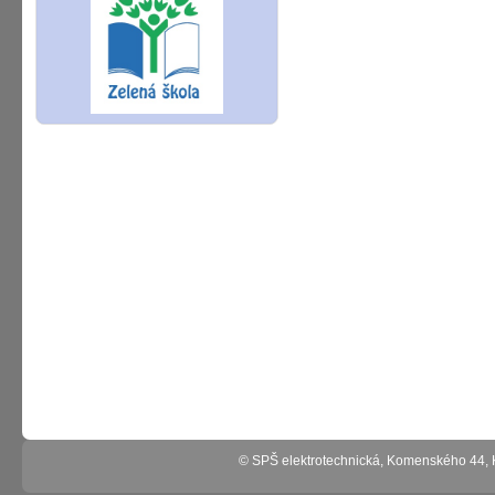
© SPŠ elektrotechnická, Komenského 44,