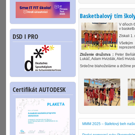
Basketbalový tím školy
V dňoch 6
v basketba
DSD I PRO
Získali 1.
Všetkým
reprezent
Zloženie družstva :
Peter Beňák
Lukáč, Adam Hvizdák, Aleš Hvizd
Srdečne blahoželáme a držíme prs
Certifikát AUTODESK
MMM 2025 – štafetový beh naši
Podaj pomocnú ruku štvornohým