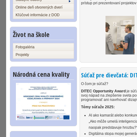
prístup pri prezentovaní projektov 
Online deň otvorených dverí
Kľúčové informácie z DOD
Život na škole
Fotogaléria
Projekty
Národná cena kvality
Súťaž pre dievčatá: D
O čom je súťaž?
DITEC Opportunity Award
je súť
svoj nápad na zlepšenie sveta pom
programovať ani navrhovať dizajn 
Témy súťaže 2025:
AI ako kamarát alebo konkur
„Ako môže umelá inteligencia
naopak predstavuje hrozbu?
Digitálna stopa mojej generá