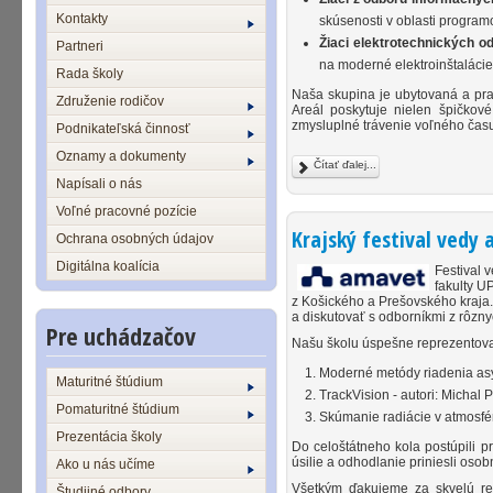
Kontakty
skúsenosti v oblasti programov
Žiaci elektrotechnických o
Partneri
na moderné elektroinštalácie
Rada školy
Naša skupina je ubytovaná a p
Združenie rodičov
Areál poskytuje nielen špičkové
zmysluplné trávenie voľného čas
Podnikateľská činnosť
Oznamy a dokumenty
Čítať ďalej...
Napísali o nás
Voľné pracovné pozície
Krajský festival vedy
Ochrana osobných údajov
Digitálna koalícia
Festival 
fakulty U
z Košického a Prešovského kraja.
a diskutovať s odborníkmi z rôzny
Pre uchádzačov
Našu školu úspešne reprezentovali
Moderné metódy riadenia asy
Maturitné štúdium
TrackVision - autori: Michal
Pomaturitné štúdium
Skúmanie radiácie v atmosfér
Prezentácia školy
Do celoštátneho kola postúpili p
úsilie a odhodlanie priniesli oso
Ako u nás učíme
Všetkým ďakujeme za skvelú repr
Študijné odbory