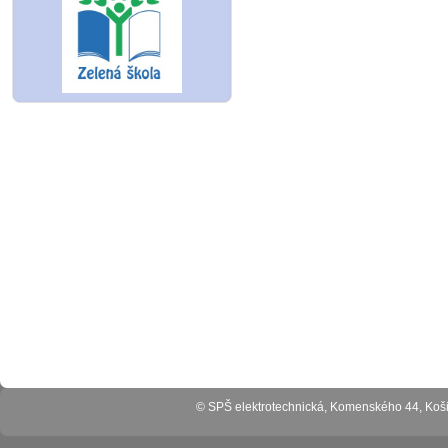
© SPŠ elektrotechnická, Komenského 44, Ko