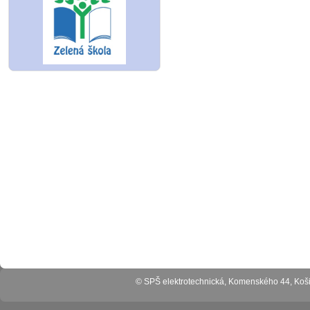
© SPŠ elektrotechnická, Komenského 44, Ko