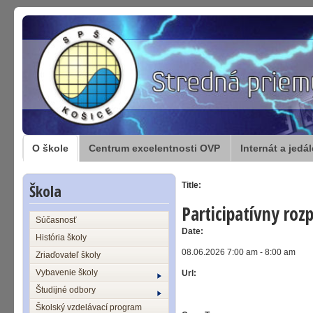
O škole
Centrum excelentnosti OVP
Internát a jedá
Škola
Title:
Participatívny roz
Súčasnosť
Date:
História školy
08.06.2026 7:00 am - 8:00 am
Zriaďovateľ školy
Vybavenie školy
Url:
Študijné odbory
Školský vzdelávací program