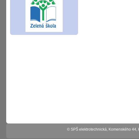
© SPŠ elektrotechnická, Komenského 44,