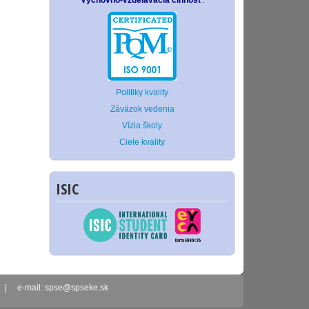
Výchovno-vzdelávacia činnosť
.
Politiky kvality
Záväzok vedenia
Vízia školy
Ciele kvality
ISIC
2 | e-mail: spse@spseke.sk