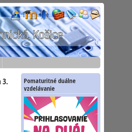
 3.
Pomaturitné duálne
vzdelávanie