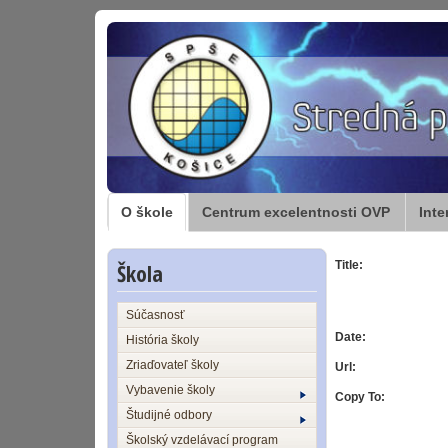
O škole
Centrum excelentnosti OVP
Inte
Škola
Title:
Súčasnosť
Date:
História školy
Zriaďovateľ školy
Url:
Vybavenie školy
Copy To:
Študijné odbory
Školský vzdelávací program