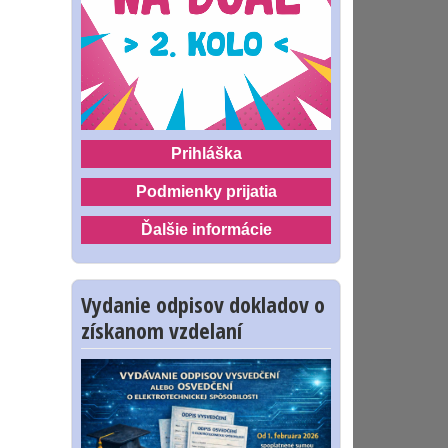
Prihláška
Podmienky prijatia
Ďalšie informácie
Vydanie odpisov dokladov o
získanom vzdelaní