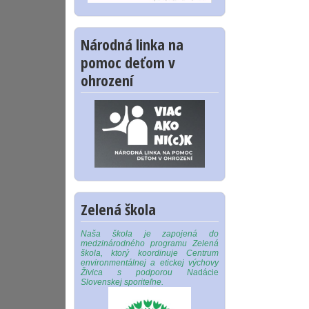
Národná linka na
pomoc deťom v
ohrození
Zelená škola
Naša škola je zapojená do
medzinárodného programu Zelená
škola, ktorý koordinuje Centrum
environmentálnej a etickej výchovy
Živica s podporou Na
dácie
Slovenskej sporiteľne.