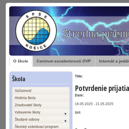
O škole
Centrum excelentnosti OVP
Internát a jedá
Škola
Title:
Potvrdenie prijat
Súčasnosť
Date:
História školy
16.05.2025 - 21.05.2025
Zriaďovateľ školy
Vybavenie školy
Url:
Študijné odbory
Školský vzdelávací program