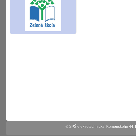
© SPŠ elektrotechnická, Komenského 44,