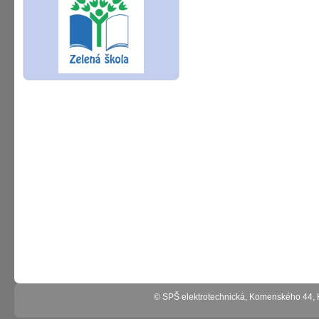
© SPŠ elektrotechnická, Komenského 44,