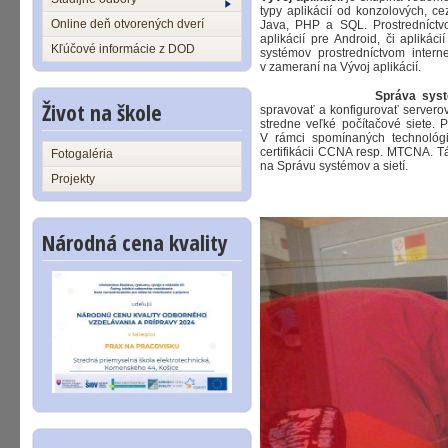
typy aplikácií od konzolových, c
Online deň otvorených dverí
Java, PHP a SQL. Prostredníctv
aplikácií pre Android, či aplikác
Kľúčové informácie z DOD
systémov prostredníctvom inter
v zameraní na Vývoj aplikácií.
Správa syst
Život na škole
spravovať a konfigurovať servero
stredne veľké počítačové siete. P
V rámci spomínaných technológ
certifikácii CCNA resp. MTCNA. T
Fotogaléria
na Správu systémov a sietí.
Projekty
Národná cena kvality