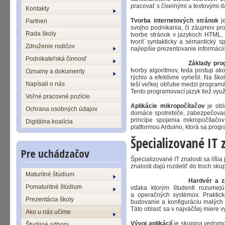
pracovať s číselnými a textovými 
Kontakty
Tvorba internetových stránok
je
Partneri
svojho podnikania, či záujmov pros
Rada školy
tvorbe stránok v jazykoch HTML, 
tvoriť syntakticky a sémantický 
Združenie rodičov
najlepšie prezentovanie informáci
Podnikateľská činnosť
Základy pro
tvorby algoritmov, teda postup ak
Oznamy a dokumenty
rýchlo a efektívne vyriešil. Na š
Napísali o nás
teší veľkej obľube medzi programá
Tento programovací jazyk tiež využ
Voľné pracovné pozície
Aplikácie mikropočítačov
je obl
Ochrana osobných údajov
domáce spotrebiče, zabezpečovaci
princípe spojenia mikropočítačo
Digitálna koalícia
platformou Arduino, ktorá sa progr
Špecializované IT 
Pre uchádzačov
Špecializované IT znalosti sa líšia
znalosti dajú rozdeliť do troch skup
Maturitné štúdium
Hardvér a z
Pomaturitné štúdium
vďaka ktorým študenti rozumejú f
a operačných systémov. Praktic
Prezentácia školy
budovanie a konfiguráciu malých p
Táto oblasť sa v najväčšej miere 
Ako u nás učíme
Vývoj aplikácií
je skupina vedomos
Študijné odbory