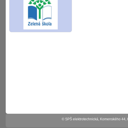
© SPŠ elektrotechnická, Komenského 44,