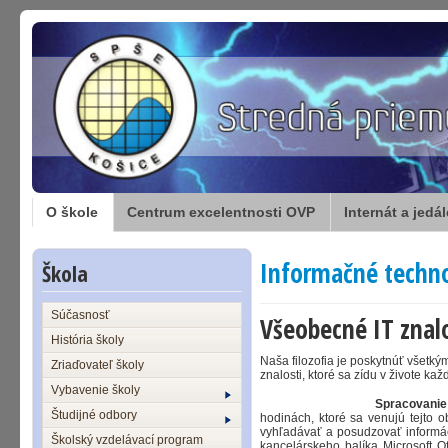
O škole
Centrum excelentnosti OVP
Internát a jedá
Informačné techn
Škola
Súčasnosť
Všeobecné IT znalo
História školy
Naša filozofia je poskytnúť všetk
Zriaďovateľ školy
znalosti, ktoré sa zídu v živote ka
Vybavenie školy
Spracovanie
Študijné odbory
hodinách, ktoré sa venujú tejto 
vyhľadávať a posudzovať informác
Školský vzdelávací program
kancelárskeho balíka Microsoft Of