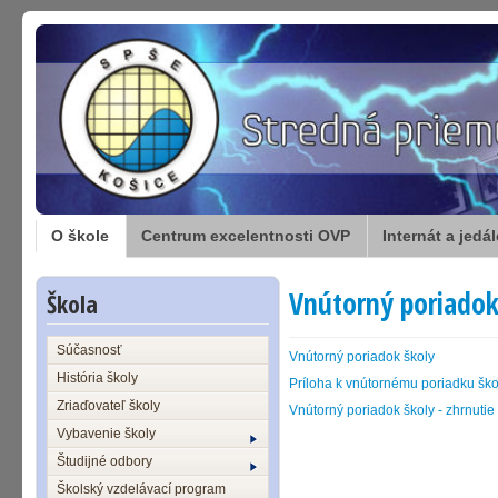
O škole
Centrum excelentnosti OVP
Internát a jedá
Vnútorný poriadok
Škola
Súčasnosť
Vnútorný poriadok školy
História školy
Príloha k vnútornému poriadku ško
Zriaďovateľ školy
Vnútorný poriadok školy - zhrnutie
Vybavenie školy
Študijné odbory
Školský vzdelávací program