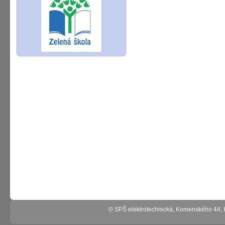
© SPŠ elektrotechnická, Komenského 44,