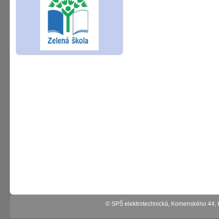
© SPŠ elektrotechnická, Komenského 44,