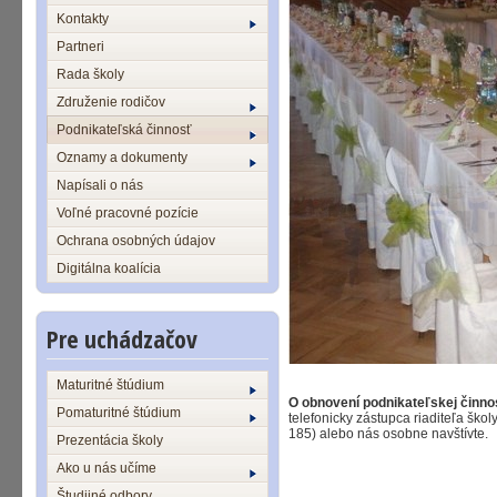
Kontakty
Partneri
Rada školy
Združenie rodičov
Podnikateľská činnosť
Oznamy a dokumenty
Napísali o nás
Voľné pracovné pozície
Ochrana osobných údajov
Digitálna koalícia
Pre uchádzačov
Maturitné štúdium
O obnovení podnikateľskej činnos
Pomaturitné štúdium
telefonicky zástupca riaditeľa škol
185) alebo nás osobne navštívte.
Prezentácia školy
Ako u nás učíme
Študijné odbory