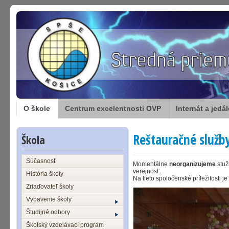
O škole
Centrum excelentnosti OVP
Internát a jedá
Reštauračné služb
Škola
Súčasnosť
Momentálne
neorganizujeme
stuž
verejnosť.
História školy
Na tieto spoločenské príležitosti 
Zriaďovateľ školy
Vybavenie školy
Študijné odbory
Školský vzdelávací program