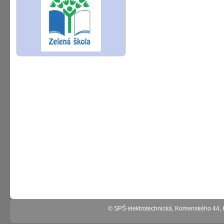
© SPŠ elektrotechnická, Komenského 44,