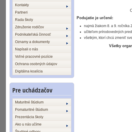
Kontakty
O
Partneri
Podujatie je určené:
Rada školy
najmä žiakom 8. a 9. ročníka 
Združenie rodičov
učiteľom prírodovedných pre
Podnikateľská činnosť
všetkým, ktorí chcú zmeniť sv
Oznamy a dokumenty
Všetky organ
Napísali o nás
Voľné pracovné pozície
Ochrana osobných údajov
Digitálna koalícia
Pre uchádzačov
Maturitné štúdium
Pomaturitné štúdium
Prezentácia školy
Ako u nás učíme
Študijné odbory