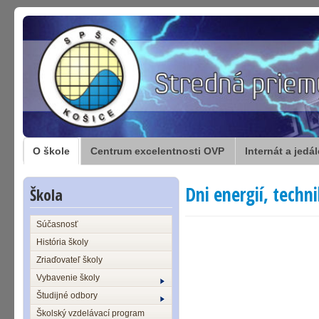
O škole
Centrum excelentnosti OVP
Internát a jedá
Dni energií, techni
Škola
Súčasnosť
História školy
Zriaďovateľ školy
Vybavenie školy
Študijné odbory
Školský vzdelávací program