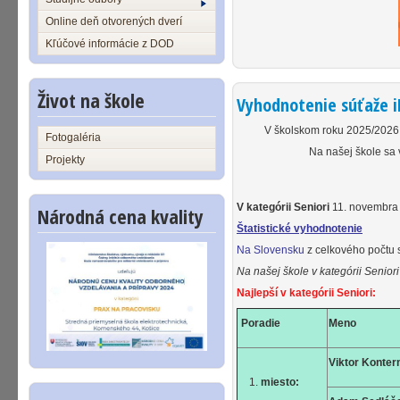
Online deň otvorených dverí
Kľúčové informácie z DOD
Život na škole
Vyhodnotenie súťaže i
V školskom roku 2025/2026 s
Fotogaléria
Na našej škole sa 
Projekty
V kategórii Seniori
11. novembra 
Národná cena kvality
Štatistické vyhodnotenie
Na Slovensku
z celkového počtu 
Na našej škole v kategórii Senior
Najlepší v kategórii Seniori:
Poradie
Meno
Viktor Konte
miesto: