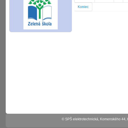
Koniec
© SPŠ elektrotechnická, Komenského 44,