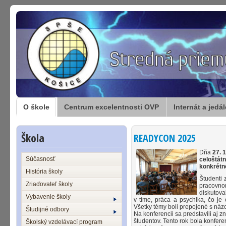
O škole
Centrum excelentnosti OVP
Internát a jedá
Škola
READYCON 2025
Dňa
27. 
Súčasnosť
celoštátn
konkrétn
História školy
Študenti 
Zriaďovateľ školy
pracovn
diskutova
Vybavenie školy
v tíme, práca a psychika, čo je
Všetky témy boli prepojené s náz
Študijné odbory
Na konferencii sa predstavili aj 
študentov. Tento rok bola konfere
Školský vzdelávací program