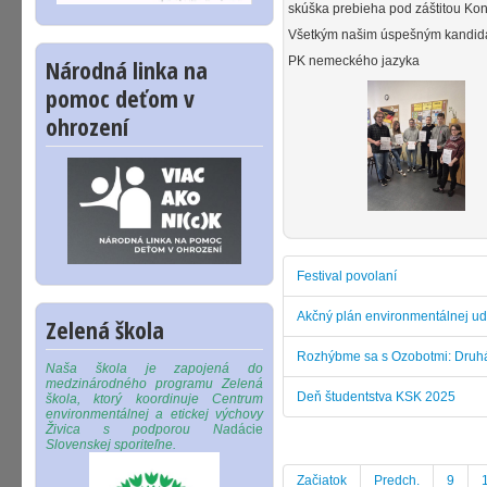
skúška prebieha pod záštitou Kon
Všetkým našim úspešným kandid
PK nemeckého jazyka
Národná linka na
pomoc deťom v
ohrození
Festival povolaní
Akčný plán environmentálnej udrž
Zelená škola
Rozhýbme sa s Ozobotmi: Druhác
Naša škola je zapojená do
medzinárodného programu Zelená
Deň študentstva KSK 2025
škola, ktorý koordinuje Centrum
environmentálnej a etickej výchovy
Živica s podporou Na
dácie
Slovenskej sporiteľne.
Začiatok
Predch.
9