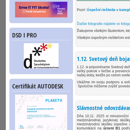
Pozri:
Úspešní riešitelia v kategó
Ďalšie fotografie nájdete vo fotoga
Ďakujeme všetkým študentom, ktorí
DSD I PRO
Všetkým úspešným riešiteľom sr
1.12. Svetový deň boja
1.12. si pripomíname Svetový deň
veľký pokrok v liečbe a prevencii
našej doby, keďže po celom svete 
Ukážme im svoju podporu a solid
Certifikát AUTODESK
Spoločne môžeme zvýšiť povedomie
Slávnostné odovzdávan
Dňa 10.11. 2025 si minuloroční š
medzinárodnej jazykovej skúš
medzinárodnú skúšku úspešne abso
komunikácii na
úrovni B1
podľa