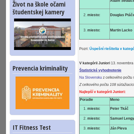
Adam Sedláč
Život na škole očami
študentskej kamery
miesto:
Douglas Ptáč
miesto:
Martin Lacko
Pozri:
Úspešní riešitelia v kategó
V kategórii Juniori
13. novembra 
Prevencia kriminality
Štatistické vyhodnotenie
Na Slovensku
z celkového počtu 
Z celkového počtu 108 súťažiaci
Najlepší v kategórii Juniori:
Poradie
Meno
miesto:
Peter Tkáč
miesto:
Samuel Lengy
IT Fitness Test
miesto:
Ján Pleva