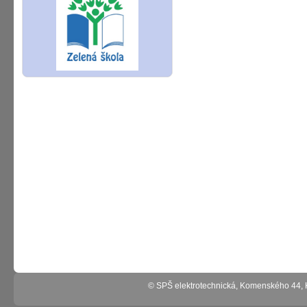
© SPŠ elektrotechnická, Komenského 44,