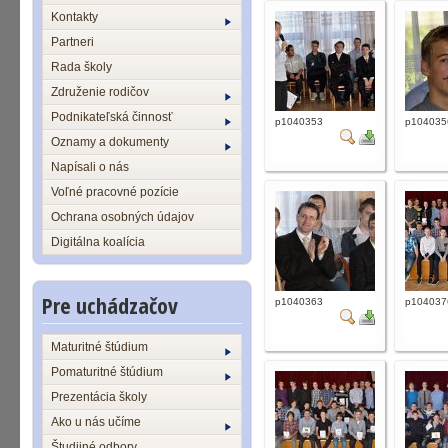
Kontakty
Partneri
Rada školy
Združenie rodičov
Podnikateľská činnosť
p1040353
p104035
Oznamy a dokumenty
Napísali o nás
Voľné pracovné pozície
Ochrana osobných údajov
Digitálna koalícia
Pre uchádzačov
p1040363
p104037
Maturitné štúdium
Pomaturitné štúdium
Prezentácia školy
Ako u nás učíme
Študijné odbory