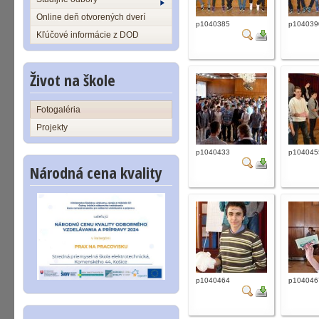
Online deň otvorených dverí
p1040385
p104039
Kľúčové informácie z DOD
Život na škole
Fotogaléria
Projekty
p1040433
p104045
Národná cena kvality
p1040464
p104046