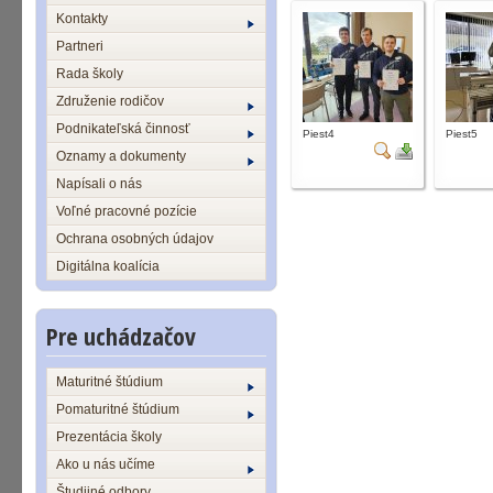
Kontakty
Partneri
Rada školy
Združenie rodičov
Podnikateľská činnosť
Piest4
Piest5
Oznamy a dokumenty
Napísali o nás
Voľné pracovné pozície
Ochrana osobných údajov
Digitálna koalícia
Pre uchádzačov
Maturitné štúdium
Pomaturitné štúdium
Prezentácia školy
Ako u nás učíme
Študijné odbory