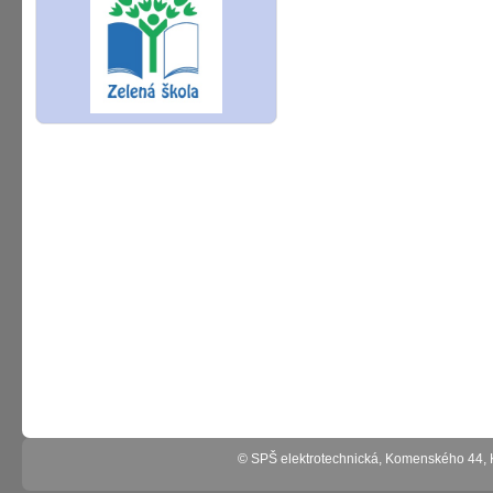
© SPŠ elektrotechnická, Komenského 44,