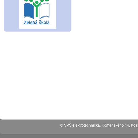
© SPŠ elektrotechnická, Komenského 44, Ko