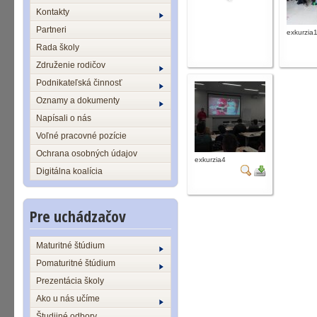
Kontakty
Partneri
exkurzia
Rada školy
Združenie rodičov
Podnikateľská činnosť
Oznamy a dokumenty
Napísali o nás
Voľné pracovné pozície
Ochrana osobných údajov
exkurzia4
Digitálna koalícia
Pre uchádzačov
Maturitné štúdium
Pomaturitné štúdium
Prezentácia školy
Ako u nás učíme
Študijné odbory