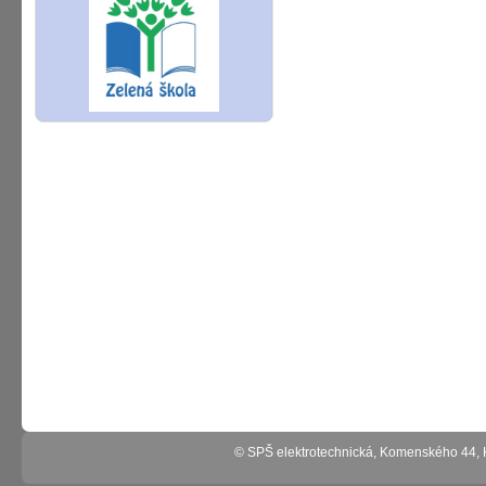
© SPŠ elektrotechnická, Komenského 44,