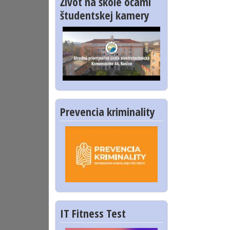
Život na škole očami
študentskej kamery
Prevencia kriminality
IT Fitness Test