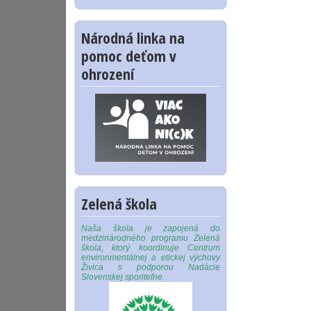
Národná linka na
pomoc deťom v
ohrození
Zelená škola
Naša škola je zapojená do
medzinárodného programu Zelená
škola, ktorý koordinuje Centrum
environmentálnej a etickej výchovy
Živica s podporou Na
dácie
Slovenskej sporiteľne.