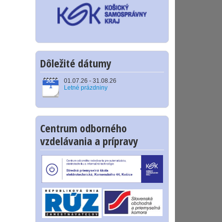
Dôležité dátumy
01.07.26 - 31.08.26
JúL
1
Letné prázdniny
Centrum odborného
vzdelávania a prípravy