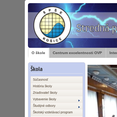
O škole
Centrum excelentnosti OVP
Inte
Škola
Súčasnosť
História školy
Zriaďovateľ školy
Vybavenie školy
Študijné odbory
Školský vzdelávací program