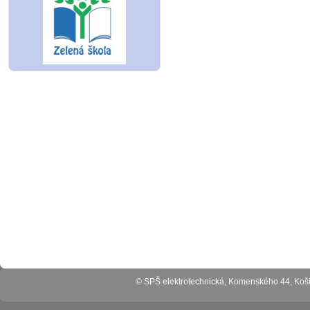
© SPŠ elektrotechnická, Komenského 44, Ko