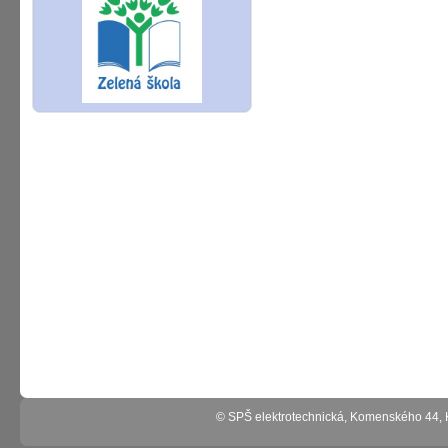
© SPŠ elektrotechnická, Komenského 44,