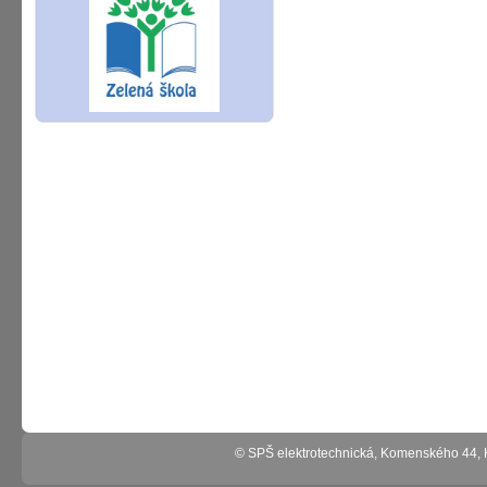
© SPŠ elektrotechnická, Komenského 44,