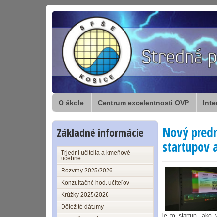
O škole
Centrum excelentnosti OVP
Inte
Nový predm
Základné informácie
startupov 
Triedni učitelia a kmeňové
učebne
Rozvrhy 2025/2026
Konzultačné hod. učiteľov
Krúžky 2025/2026
Dôležité dátumy
je to startup, ako 