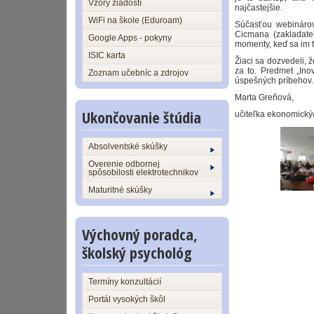
Vzory žiadostí
najčastejšie.
WiFi na škole (Eduroam)
Súčasťou webinárov 
Cicmana (zakladateľ
Google Apps - pokyny
momenty, keď sa im ta
ISIC karta
Žiaci sa dozvedeli, 
za to. Predmet „Ino
Zoznam učebníc a zdrojov
úspešných príbehov.
Marta Greňov
Ukončovanie štúdia
učiteľka ekonomick
Absolventské skúšky
Overenie odbornej
spôsobilosti elektrotechnikov
Maturitné skúšky
Výchovný poradca,
školský psychológ
Termíny konzultácií
Portál vysokých škôl