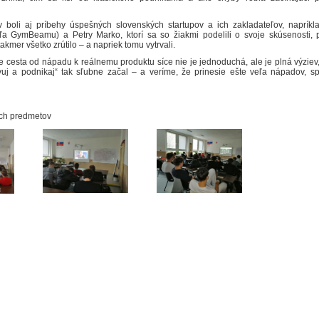
boli aj príbehy úspešných slovenských startupov a ich zakladateľov, napríkl
a GymBeamu) a Petry Marko, ktorí sa so žiakmi podelili o svoje skúsenosti, 
kmer všetko zrútilo – a napriek tomu vytrvali.
že cesta od nápadu k reálnemu produktu síce nie je jednoduchá, ale je plná výziev,
vuj a podnikaj“ tak sľubne začal – a veríme, že prinesie ešte veľa nápadov, s
á,
ých predmetov