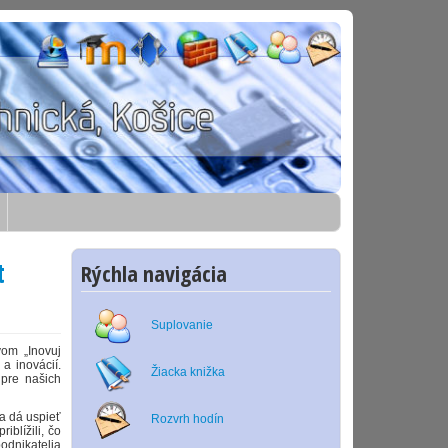
t
Rýchla navigácia
Suplovanie
vom „Inovuj
a inovácií.
Žiacka knižka
 pre našich
a dá uspieť
Rozvrh hodín
iblížili, čo
odnikatelia