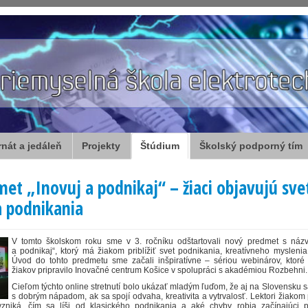
rnát a jedáleň
Projekty
Štúdium
Školský podporný tím
et „Inovuj a podnikaj“ – žiaci objavujú sve
a podnikania
V tomto školskom roku sme v 3. ročníku odštartovali nový predmet s náz
a podnikaj“, ktorý má žiakom priblížiť svet podnikania, kreatívneho myslenia 
Úvod do tohto predmetu sme začali inšpiratívne – sériou webinárov, ktoré
žiakov pripravilo Inovačné centrum Košice v spolupráci s akadémiou Rozbehni.
Cieľom týchto online stretnutí bolo ukázať mladým ľuďom, že aj na Slovensku s
s dobrým nápadom, ak sa spojí odvaha, kreativita a vytrvalosť. Lektori žiakom pr
vzniká, čím sa líši od klasického podnikania a aké chyby robia začínajúci p