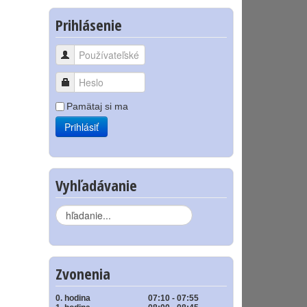
Prihlásenie
Používateľské meno
Heslo
Pamätaj si ma
Prihlásiť
Vyhľadávanie
Hľadať...
Zvonenia
0. hodina
07:10 - 07:55