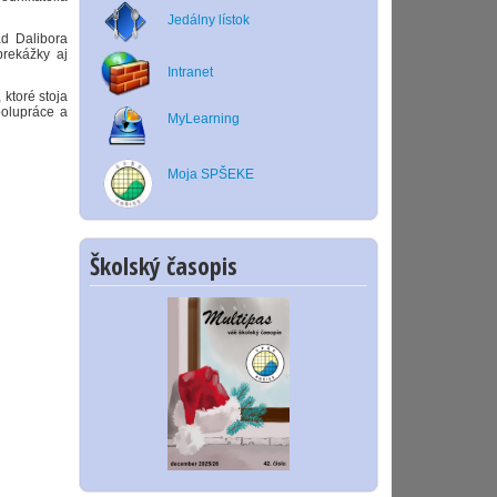
Jedálny lístok
ad Dalibora
prekážky aj
Intranet
 ktoré stoja
polupráce a
MyLearning
Moja SPŠEKE
Školský časopis