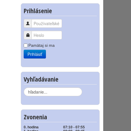
Prihlásenie
Používateľské meno
Heslo
Pamätaj si ma
Prihlásiť
Vyhľadávanie
Hľadať...
Zvonenia
0. hodina
07:10 - 07:55