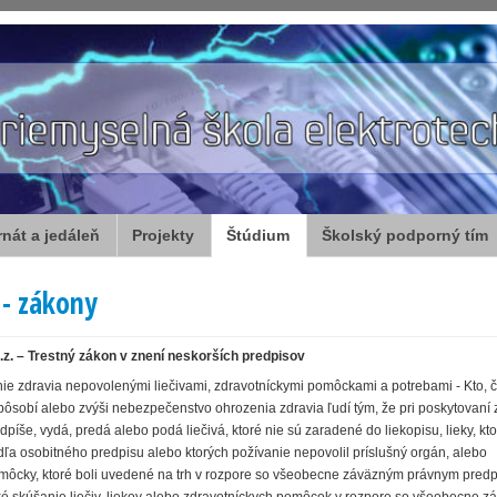
rnát a jedáleň
Projekty
Štúdium
Školský podporný tím
 - zákony
.z. – Trestný zákon v znení neskorších predpisov
e zdravia nepovolenými liečivami, zdravotníckymi pomôckami a potrebami - Kto, č
spôsobí alebo zvýši nebezpečenstvo ohrozenia zdravia ľudí tým, že pri poskytovaní 
redpíše, vydá, predá alebo podá liečivá, ktoré nie sú zaradené do liekopisu, lieky, kt
dľa osobitného predpisu alebo ktorých požívanie nepovolil príslušný orgán, alebo
môcky, ktoré boli uvedené na trh v rozpore so všeobecne záväzným právnym pred