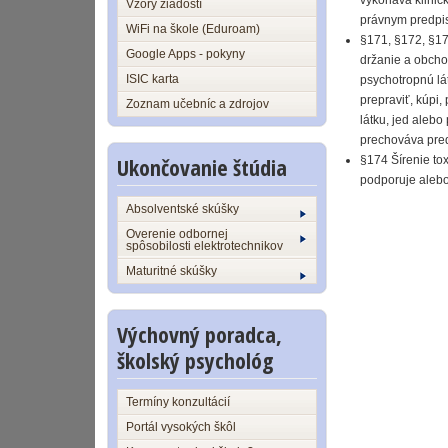
vykonáva klinic
Vzory žiadostí
právnym predpis
WiFi na škole (Eduroam)
§171, §172, §17
Google Apps - pokyny
držanie a obcho
ISIC karta
psychotropnú lát
prepraviť, kúpi
Zoznam učebníc a zdrojov
látku, jed alebo
prechováva pred
Ukončovanie štúdia
§174 Šírenie to
podporuje alebo 
Absolventské skúšky
Overenie odbornej
spôsobilosti elektrotechnikov
Maturitné skúšky
Výchovný poradca,
školský psychológ
Termíny konzultácií
Portál vysokých škôl