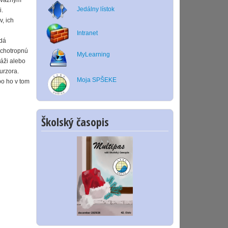
záväzným
Jedálny lístok
i.
, ich
Intranet
 dá
ychotropnú
MyLearning
váži alebo
urzora.
Moja SPŠEKE
bo ho v tom
Školský časopis