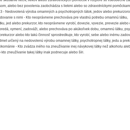
ké skúšanie liečiv, liekov alebo zdravotníckych pomôcok v rozpore so všeobecne 
om, alebo bez povolenia zaobchádza s liekmi alebo so zdravotníckymi pomôckam
3 - Nedovolená výroba omamných a psychotropných látok, jedov alebo prekurzorov
dovanie s nimi - Kto neoprávnene prechováva pre vlastnú potrebu omamnú látku,
ku, jed alebo prekurzor, kto neoprávnene vyrobí, dovezie, vyvezie, prevezie alebo
, predá, vymení, zadováži, alebo prechováva po akúkoľvek dobu, omamnú látku, ps
 prekurzor alebo kto takú činnosť sprostredkuje, kto vyrobí, sebe alebo inému zado
met určený na nedovolenú výrobu omamnej látky, psychotropnej látky, jedu a prek
xikománie - Kto zvádza iného na zneužívanie inej návykovej látky než alkoholu ale
kto zneužívanie takej látky inak podnecuje alebo šíri.