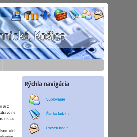
Rýchla navigácia
Suplovanie
o aj z
zdravotnej
Žiacka knižka
oré nie sú
Rozvrh hodín
pisom alebo