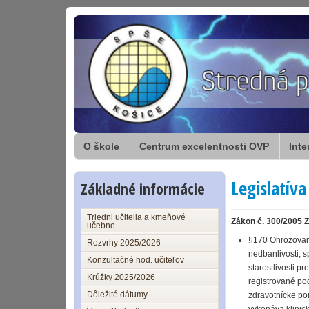
O škole
Centrum excelentnosti OVP
Inte
Legislatíva
Základné informácie
Triedni učitelia a kmeňové
Zákon č. 300/2005 Z
učebne
§170 Ohrozovani
Rozvrhy 2025/2026
nedbanlivosti, 
Konzultačné hod. učiteľov
starostlivosti p
Krúžky 2025/2026
registrované po
Dôležité dátumy
zdravotnícke po