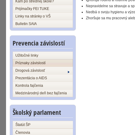
Ignoruje rodinu a rodinné pov
Kam po strednej škole?
Nepravidelne sa stravuje a sp
Prijímačky FEI TUKE
Nedbá o svoju hygienu a výzo
Linky na stránky o VŠ
Zhoršuje sa mu pracovný aleb
Bulletin SAIA
Prevencia závislostí
Užitočné linky
Príznaky závislostí
Drogová závislosť
Prezentácia o AIDS
Kontrola fajčenia
Medzinárodný deň bez fajčenia
Školský parlament
Štatút ŠP
Členovia