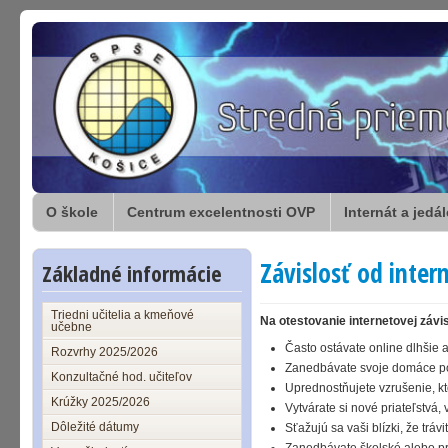
O škole
Centrum excelentnosti OVP
Internát a jedá
Závislosť od inter
Základné informácie
Triedni učitelia a kmeňové
Na otestovanie internetovej závi
učebne
Často ostávate online dlhšie 
Rozvrhy 2025/2026
Zanedbávate svoje domáce pov
Konzultačné hod. učiteľov
Uprednostňujete vzrušenie, kt
Krúžky 2025/2026
Vytvárate si nové priateľstvá,
Dôležité dátumy
Sťažujú sa vaši blízki, že tráv