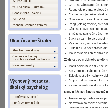
Zanedbávate školské alebo pr
Vzory žiadostí
Často sa vám stane, že skontr
WiFi na škole (Eduroam)
Reagujete prehnane alebo útoč
Google Apps - pokyny
Riešite nepríjemné udalosti vo
ISIC karta
Obávate sa, že život bez inte
Reagujete agresívne, prehnane
Zoznam učebníc a zdrojov
Cítite sa nesvoj, stiesnene, a
Snažíte sa tajiť reálny čas, kto
Ukončovanie štúdia
Stáva sa vám, že uprednostnít
Myslíte na to, kedy sa budete m
Cítite úľavu a pocit šťastia ak 
Absolventské skúšky
Má väčšina vašich známych 
Overenie odbornej
spôsobilosti elektrotechnikov
Závislosť od mobilného telefónu
Maturitné skúšky
Mobil nevypínate ani v noci v 
Ste v strese a máte pocit, že 
Evidujete všetky novinky v obl
Výchovný poradca,
Po príchode na nové miesto ako
školský psychológ
Zvonenie vášho telefónu doká
Kedy môže byť človek závislý 
Termíny konzultácií
Takmer nevychádza zo svojej i
Portál vysokých škôl
Nestretáva sa osobne s kamar