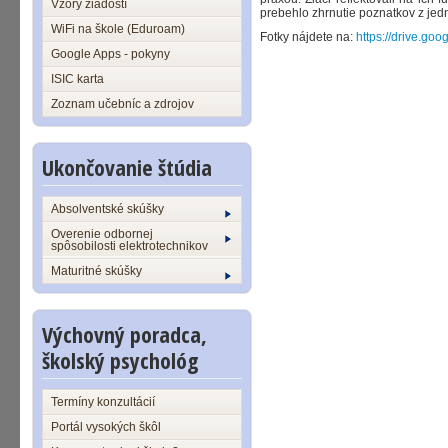
Vzory žiadostí
prebehlo zhrnutie poznatkov z jedn
WiFi na škole (Eduroam)
Fotky nájdete na:
https://drive.goo
Google Apps - pokyny
ISIC karta
Zoznam učebníc a zdrojov
Ukončovanie štúdia
Absolventské skúšky
Overenie odbornej
spôsobilosti elektrotechnikov
Maturitné skúšky
Výchovný poradca,
školský psychológ
Termíny konzultácií
Portál vysokých škôl