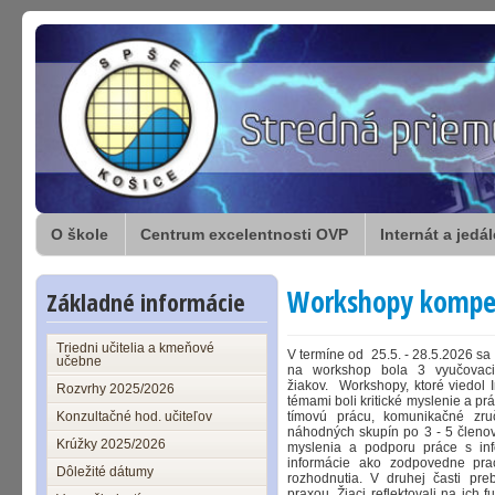
O škole
Centrum excelentnosti OVP
Internát a jedá
Workshopy kompeten
Základné informácie
Triedni učitelia a kmeňové
V termíne od 25.5. - 28.5.2026 sa
učebne
na workshop bola 3 vyučovac
žiakov. Workshopy, ktoré viedol 
Rozvrhy 2025/2026
témami boli kritické myslenie a prá
Konzultačné hod. učiteľov
tímovú prácu, komunikačné zru
náhodných skupín po 3 - 5 členov.
Krúžky 2025/2026
myslenia a podporu práce s inf
informácie ako zodpovedne prac
Dôležité dátumy
rozhodnutia. V druhej časti pre
praxou. Žiaci reflektovali na ich 